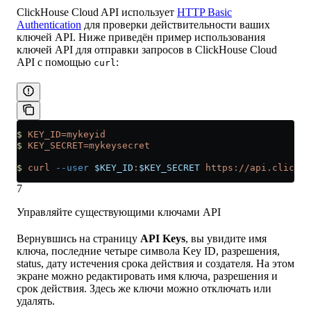
ClickHouse Cloud API использует
HTTP Basic
Authentication
для проверки действительности ваших
ключей API. Ниже приведён пример использования
ключей API для отправки запросов в ClickHouse Cloud
API с помощью
:
curl
$
 KEY_ID=mykeyid
$
 KEY_SECRET=mykeysecret
$
 curl
 --user
 $KEY_ID
:
$KEY_SECRET
 https://api.clickho
7
Управляйте существующими ключами API
Вернувшись на страницу
API Keys
, вы увидите имя
ключа, последние четыре символа Key ID, разрешения,
status, дату истечения срока действия и создателя. На этом
экране можно редактировать имя ключа, разрешения и
срок действия. Здесь же ключи можно отключать или
удалять.