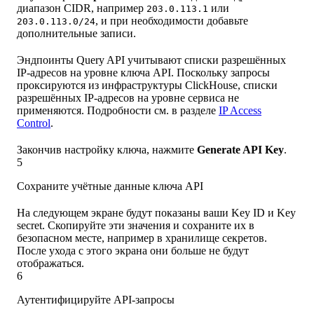
диапазон CIDR, например
или
203.0.113.1
, и при необходимости добавьте
203.0.113.0/24
дополнительные записи.
Эндпоинты Query API учитывают списки разрешённых
IP-адресов на уровне ключа API. Поскольку запросы
проксируются из инфраструктуры ClickHouse, списки
разрешённых IP-адресов на уровне сервиса не
применяются. Подробности см. в разделе
IP Access
Control
.
Закончив настройку ключа, нажмите
Generate API Key
.
5
Сохраните учётные данные ключа API
На следующем экране будут показаны ваши Key ID и Key
secret. Скопируйте эти значения и сохраните их в
безопасном месте, например в хранилище секретов.
После ухода с этого экрана они больше не будут
отображаться.
6
Аутентифицируйте API-запросы