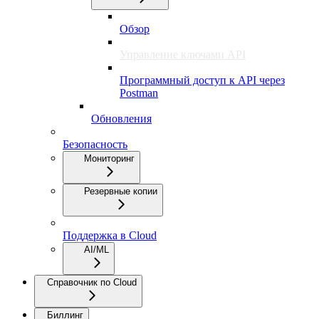
Обзор
Управление ключами API
Программный доступ к API через
Postman
Обновления
Безопасность
Мониторинг
Резервные копии
Поддержка в Cloud
AI/ML
Справочник по Cloud
Биллинг