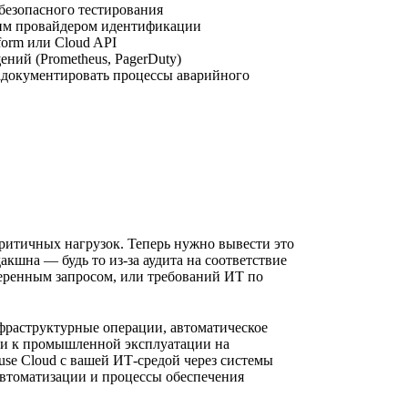
я безопасного тестирования
им провайдером идентификации
orm или Cloud API
ний (Prometheus, PagerDuty)
адокументировать процессы аварийного
критичных нагрузок. Теперь нужно вывести это
кшна — будь то из-за аудита на соответствие
еренным запросом, или требований ИТ по
нфраструктурные операции, автоматическое
ти к промышленной эксплуатации на
se Cloud с вашей ИТ-средой через системы
автоматизации и процессы обеспечения