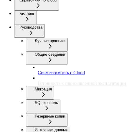
Справочник по Cloud
Биллинг
Руководства
Лучшие практики
Общие сведения
Совместимость с Cloud
Готовность к промышленной эксплуатации
Миграция
SQL-консоль
Резервные копии
Источники данных