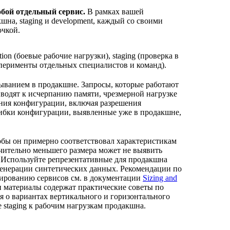
обой отдельный сервис.
В рамках вашей
шна, staging и development, каждый со своими
очкой.
on (боевые рабочие нагрузки), staging (проверка в
перименты отдельных специалистов и команд).
ртыванием в продакшне. Запросы, которые работают
иводят к исчерпанию памяти, чрезмерной нагрузке
ния конфигурации, включая разрешения
ошибки конфигурации, выявленные уже в продакшне,
чтобы он примерно соответствовал характеристикам
чительно меньшего размера может не выявить
 Используйте репрезентативные для продакшна
генерации синтетических данных. Рекомендации по
бированию сервисов см. в документации
Sizing and
и материалы содержат практические советы по
я о вариантах вертикального и горизонтального
staging к рабочим нагрузкам продакшна.