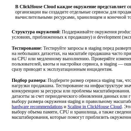
В ClickHouse Cloud каждое окружение представляет с
организации вы создадите отдельные сервисы для продак
вычислительными ресурсами, хранилищем и конечной т
Структура окружений
: Поддерживайте окружения producti
условиях, приближенных к продакшну) и development (экс
Тестирование
: Тестируйте запросы в staging перед разве
на небольших датасетах, на масштабе продакшна часто пр
на CPU или медленному выполнению. Проверяйте измене
пользователей, квоты и настройки сервиса, в staging — 
сразу приводят к эксплуатационным инцидентам.
Подбор размера
: Подберите размер сервиса staging так, 
нагрузки продакшна. Тестирование на инфраструктуре зна
конкуренцию за ресурсы или проблемы масштабирования.
датасеты за счет периодического обновления данных или 
выбору размера окружения staging и правильному масшта
hardware recommendations
и
Scaling in ClickHouse Cloud
. Эт
выбору объема памяти, CPU и хранилища, а также сведени
масштабирования, которые помогут приблизить окружение 