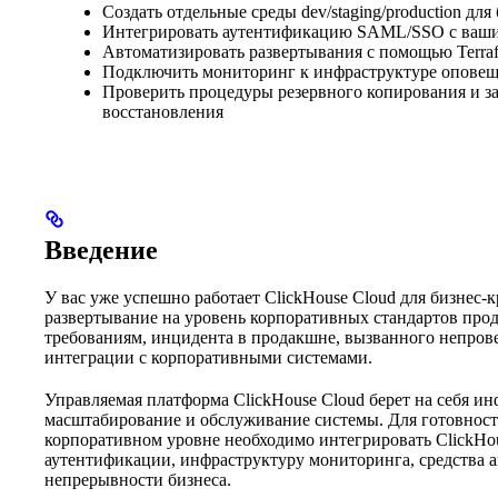
Создать отдельные среды dev/staging/production дл
Интегрировать аутентификацию SAML/SSO с ваш
Автоматизировать развертывания с помощью Terraf
Подключить мониторинг к инфраструктуре оповеще
Проверить процедуры резервного копирования и з
восстановления
Введение
У вас уже успешно работает ClickHouse Cloud для бизнес-
развертывание на уровень корпоративных стандартов прода
требованиям, инцидента в продакшне, вызванного непров
интеграции с корпоративными системами.
Управляемая платформа ClickHouse Cloud берет на себя и
масштабирование и обслуживание системы. Для готовнос
корпоративном уровне необходимо интегрировать ClickHou
аутентификации, инфраструктуру мониторинга, средства 
непрерывности бизнеса.