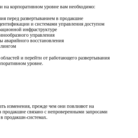
и на корпоративном уровне вам необходимо:
ния перед развертыванием в продакшне
дентификации и системами управления доступом
рационной инфраструктуре
динообразного управления
ы аварийного восстановления
ллингом
 областей и перейти от работающего развертывания
орпоративном уровне.
ать изменения, прежде чем они повлияют на
в продакшне связано с непроверенными запросами
в продакшн-системах.