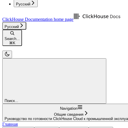
Русский
ClickHouse Documentation
home page
Русский
Search...
⌘
K
Поиск...
Navigation
Общие сведения
Руководство по готовности ClickHouse Cloud к промышленной эксплу
Главная