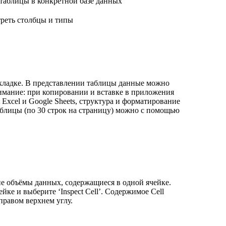
 таблицы в конкретной базе данных
треть столбцы и типы
вкладке. В представлении таблицы данные можно
нимание: при копировании и вставке в приложения
 Excel и Google Sheets, структура и форматирование
блицы (по 30 строк на страницу) можно с помощью
ие объёмы данных, содержащиеся в одной ячейке.
ке и выберите ‘Inspect Cell’. Содержимое Cell
правом верхнем углу.