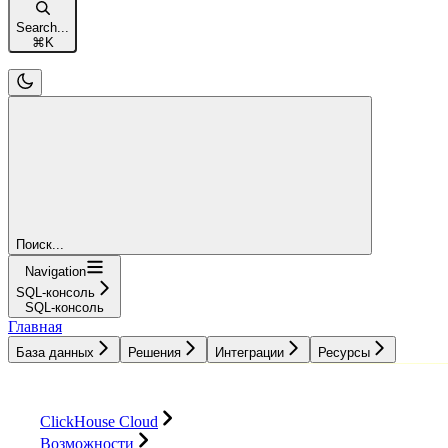
Search...
⌘
K
Поиск...
Navigation
SQL-консоль
SQL-консоль
Главная
База данных
Решения
Интеграции
Ресурсы
База данных
Решения
Интеграции
Ресурсы
ClickHouse Cloud
Возможности