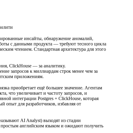
билити
рированные инсайты, обнаружение аномалий,
аботы с данными продукта — требуют тесного цикла
еским чтением. Стандартная архитектура для этого
ния, ClickHouse — за аналитику.
ние запросов к миллиардам строк менее чем за
ентским приложениям.
вязка приобретает ещё большее значение. Агентам
а, что увеличивает и частоту запросов, и
вной интеграции Postgres + ClickHouse, которая
й опыт для разработчиков, избавляя от
азывают AI Analyst) выходят из стадии
ы простым английским языком и ожидают получить