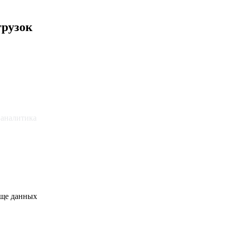
грузок
e аналитика
ще данных