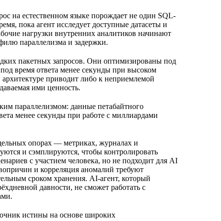
прос на естественном языке порождает не один SQL-
ремя, пока агент исследует доступные датасеты и
рабочие нагрузки внутренних аналитиков начинают
филю параллелизма и задержки.
дких пакетных запросов. Они оптимизированы под
под время ответа менее секунды при высоком
ой архитектуре приводит либо к неприемлемой
здаваемая ими ценность.
оким параллелизмом: данные петабайтного
вета менее секунды при работе с миллиардами
дельных опорах — метриках, журналах и
руются и сэмплируются, чтобы контролировать
нариев с участием человека, но не подходит для AI
вопричин и корреляция аномалий требуют
ельным сроком хранения. AI-агент, который
ёхдневной давности, не сможет работать с
ами.
очник истины на основе широких