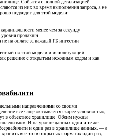
ранилище. События с полной детализацией
сляются из них во время выполнения запроса, а не
орошо подходит для этой модели:
кардинальности менее чем за секунду
 уровня продакшн
а не на оплате за каждый ГБ ингестии
троенный по этой модели и использующий
 как решение с открытым исходным кодом и как
рвабилити
тдельными направлениями со своими
деление все чаще оказывается скорее условностью,
шут в объектное хранилище. Обеим нужны
аллелизмом. И на уровне данных одни и те же
бсервабилити и один раз в хранилище данных, — а
хранить все это в открытых форматах один раз,