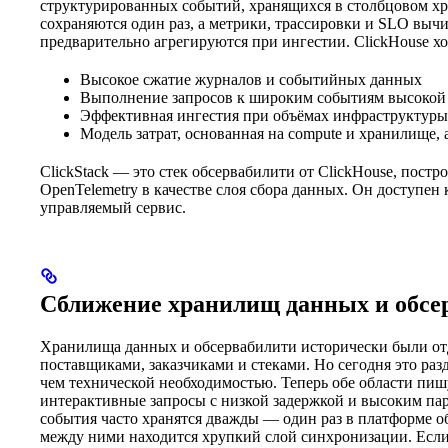
структурированных событий, хранящихся в столбцовом х
сохраняются один раз, а метрики, трассировки и SLO вычи
предварительно агрегируются при ингестии. ClickHouse х
Высокое сжатие журналов и событийных данных
Выполнение запросов к широким событиям высокой 
Эффективная ингестия при объёмах инфраструктуры
Модель затрат, основанная на compute и хранилище, 
ClickStack — это стек обсервабилити от ClickHouse, пос
OpenTelemetry в качестве слоя сбора данных. Он доступен
управляемый сервис.
Сближение хранилищ данных и обсе
Хранилища данных и обсервабилити исторически были о
поставщиками, заказчиками и стеками. Но сегодня это раз
чем технической необходимостью. Теперь обе области пи
интерактивные запросы с низкой задержкой и высоким пар
события часто хранятся дважды — один раз в платформе о
между ними находится хрупкий слой синхронизации. Если 