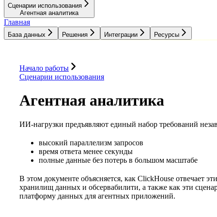
Сценарии использования
Агентная аналитика
Главная
База данных
Решения
Интеграции
Ресурсы
База данных
Решения
Интеграции
Ресурсы
Начало работы
Сценарии использования
Агентная аналитика
ИИ-нагрузки предъявляют единый набор требований незав
высокий параллелизм запросов
время ответа менее секунды
полные данные без потерь в большом масштабе
В этом документе объясняется, как ClickHouse отвечает эт
хранилищ данных и обсервабилити, а также как эти сцен
платформу данных для агентных приложений.