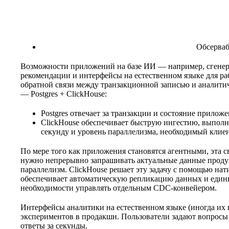
Обсерва
Возможности приложений на базе ИИ — например, сгене
рекомендации и интерфейсы на естественном языке для р
обратной связи между транзакционной записью и аналитич
— Postgres + ClickHouse:
Postgres отвечает за транзакции и состояние приложе
ClickHouse обеспечивает быструю ингестию, выполне
секунду и уровень параллелизма, необходимый кли
По мере того как приложения становятся агентными, эта с
нужно непрерывно запрашивать актуальные данные продукт
параллелизм. ClickHouse решает эту задачу с помощью нати
обеспечивает автоматическую репликацию данных и едины
необходимости управлять отдельным CDC-конвейером.
Интерфейсы аналитики на естественном языке (иногда их н
экспериментов в продакшн. Пользователи задают вопрос
ответы за секунды.