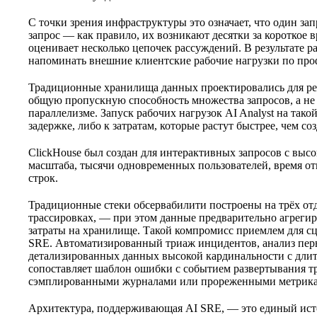
С точки зрения инфраструктуры это означает, что один за
запрос — как правило, их возникают десятки за короткое в
оценивает несколько цепочек рассуждений. В результате 
напоминать внешние клиентские рабочие нагрузки по про
Традиционные хранилища данных проектировались для ре
общую пропускную способность множества запросов, а не 
параллелизме. Запуск рабочих нагрузок AI Analyst на так
задержке, либо к затратам, которые растут быстрее, чем со
ClickHouse был создан для интерактивных запросов с выс
масштаба, тысячи одновременных пользователей, время от
строк.
Традиционные стеки обсервабилити построены на трёх от
трассировках, — при этом данные предварительно агреги
затраты на хранилище. Такой компромисс приемлем для сце
SRE. Автоматизированный триаж инцидентов, анализ пер
детализированных данных высокой кардинальности с длит
сопоставляет шаблон ошибки с событием развертывания тр
сэмплированными журналами или прореженными метрик
Архитектура, поддерживающая AI SRE, — это единый ист