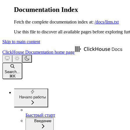
Documentation Index
Fetch the complete documentation index at:
/docs/llms.txt
Use this file to discover all available pages before exploring fur
Skip to main content
ClickHouse Documentation
home page
Search...
⌘
K
Начало работы
Быстрый старт
Введение