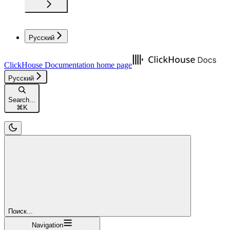
Русский
ClickHouse Documentation
home page
Русский
Search...
⌘
K
Поиск...
Navigation