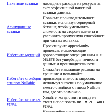
Пакетные вставки
накладные расходы на ресурсы за
счёт эффективной пакетной
вставки данных.
Повысьте производительность
вставки, используя серверный
Асинхронные
батчинг, чтобы уменьшить
вставки
сложность на стороне клиента и
увеличить пропускную способность
при частых вставках.
Проектируйте append-only-
процессы, исключающие
Избегайте мутаций
дорогостоящие операции
и
UPDATE
без ущерба для точности
DELETE
данных и производительности.
Снижайте накладные расходы на
хранение и повышайте
Избегайте столбцов
производительность запросов,
с типом Nullable
используя значения по умолчанию
вместо столбцов с типом Nullable
там, где это возможно.
Узнайте, когда стоит и когда не
Избегайте
OPTIMIZE
стоит использовать
OPTIMIZE TABLE
FINAL
FINAL
Используйте анализатор