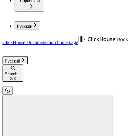
Справочник
Русский
ClickHouse Documentation
home page
Русский
Search...
⌘
K