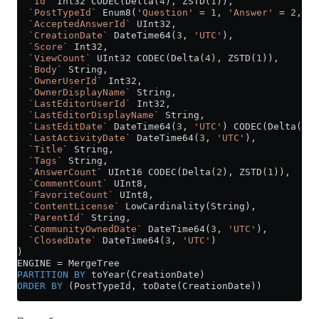
  `Id`
 Int32 CODEC(Delta(
4
), ZSTD(
1
)),
  `PostTypeId`
 Enum8(
'Question'
 =
 1
, 
'Answer'
 =
 2
, 
'W
  `AcceptedAnswerId`
 UInt32,
  `CreationDate`
 DateTime64(
3
, 
'UTC'
),
  `Score`
 Int32,
  `ViewCount`
 UInt32 CODEC(Delta(
4
), ZSTD(
1
)),
  `Body`
 String,
  `OwnerUserId`
 Int32,
  `OwnerDisplayName`
 String,
  `LastEditorUserId`
 Int32,
  `LastEditorDisplayName`
 String,
  `LastEditDate`
 DateTime64(
3
, 
'UTC'
) CODEC(Delta(
8
),
  `LastActivityDate`
 DateTime64(
3
, 
'UTC'
),
  `Title`
 String,
  `Tags`
 String,
  `AnswerCount`
 UInt16 CODEC(Delta(
2
), ZSTD(
1
)),
  `CommentCount`
 UInt8,
  `FavoriteCount`
 UInt8,
  `ContentLicense`
 LowCardinality(String),
  `ParentId`
 String,
  `CommunityOwnedDate`
 DateTime64(
3
, 
'UTC'
),
  `ClosedDate`
 DateTime64(
3
, 
'UTC'
)
)
ENGINE 
=
 MergeTree
PARTITION
 BY
 toYear(CreationDate)
ORDER BY
 (PostTypeId, toDate(CreationDate))