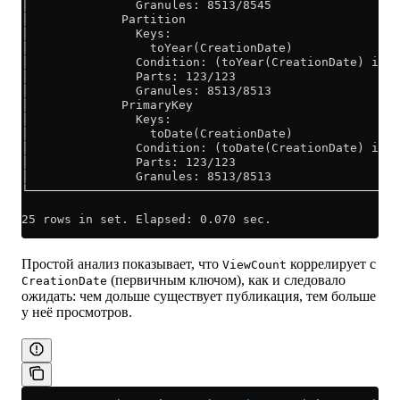
│               Granules: 8513/8545                  
│             Partition                              
│               Keys:                                
│                 toYear(CreationDate)               
│               Condition: (toYear(CreationDate) in [
│               Parts: 123/123                       
│               Granules: 8513/8513                  
│             PrimaryKey                             
│               Keys:                                
│                 toDate(CreationDate)               
│               Condition: (toDate(CreationDate) in [
│               Parts: 123/123                       
│               Granules: 8513/8513                  
└────────────────────────────────────────────────────
25 rows in set. Elapsed: 0.070 sec.
Простой анализ показывает, что
коррелирует с
ViewCount
(первичным ключом), как и следовало
CreationDate
ожидать: чем дольше существует публикация, тем больше
у неё просмотров.