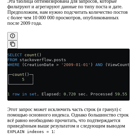
Эта таблица оптимизирована для запросов, которые
фильтруют и агрегируют данные по типу поста и дате.
Предположим, нам нужно подсчитать количество постов
с более чем 10 000 000 просмотров, опубликованных
после 2009 года.
SELECT
 count
()
FROM
 stackoverflow
.
posts
WHERE
 (CreationDate 
>
 '2009-01-01'
) 
AND
 (ViewCount 
>
 
┌─
count
()─┐
│     
5
   │
└─────────┘
1
 row
 in
 set
. Elapsed: 
0
.
720
 sec. Processed 
59
.
55
 mil
Этот запрос может исключить часть строк (и гранул) с
помощью основного индекса. Однако большинство строк
всё равно необходимо прочитать, что подтверждается
приведённым выше результатом и следующим выводом
:
EXPLAIN indexes = 1