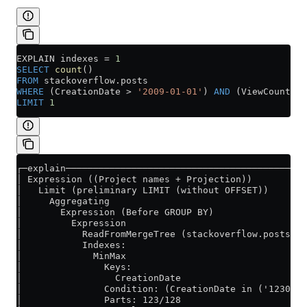
EXPLAIN indexes 
=
 1
SELECT
 count
()
FROM
 stackoverflow
.
posts
WHERE
 (CreationDate 
>
 '2009-01-01'
) 
AND
 (ViewCount 
>
 
LIMIT
 1
┌─explain────────────────────────────────────────────
│ Expression ((Project names + Projection))          
│   Limit (preliminary LIMIT (without OFFSET))       
│     Aggregating                                    
│       Expression (Before GROUP BY)                 
│         Expression                                 
│           ReadFromMergeTree (stackoverflow.posts)  
│           Indexes:                                 
│             MinMax                                 
│               Keys:                                
│                 CreationDate                       
│               Condition: (CreationDate in ('1230768
│               Parts: 123/128                       