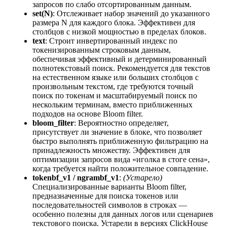
запросов по слабо отсортированным данным.
set(N)
: Отслеживает набор значений до указанного
размера N для каждого блока. Эффективен для
столбцов с низкой мощностью в пределах блоков.
text
: Строит инвертированный индекс по
токенизированным строковым данным,
обеспечивая эффективный и детерминированный
полнотекстовый поиск. Рекомендуется для текстов
на естественном языке или больших столбцов с
произвольным текстом, где требуются точный
поиск по токенам и масштабируемый поиск по
нескольким терминам, вместо приближенных
подходов на основе Bloom filter.
bloom_filter
: Вероятностно определяет,
присутствует ли значение в блоке, что позволяет
быстро выполнять приближенную фильтрацию на
принадлежность множеству. Эффективен для
оптимизации запросов вида «иголка в стоге сена»,
когда требуется найти положительное совпадение.
tokenbf_v1 / ngrambf_v1
:
(Устарело)
Специализированные варианты Bloom filter,
предназначенные для поиска токенов или
последовательностей символов в строках —
особенно полезны для данных логов или сценариев
текстового поиска. Устарели в версиях ClickHouse