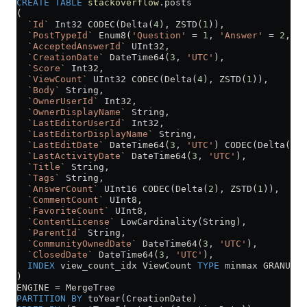
CREATE
 TABLE
 stackoverflow
.posts
(
  `Id`
 Int32 CODEC(Delta(
4
), ZSTD(
1
)),
  `PostTypeId`
 Enum8(
'Question'
 =
 1
, 
'Answer'
 =
 2
, 
'W
  `AcceptedAnswerId`
 UInt32,
  `CreationDate`
 DateTime64(
3
, 
'UTC'
),
  `Score`
 Int32,
  `ViewCount`
 UInt32 CODEC(Delta(
4
), ZSTD(
1
)),
  `Body`
 String,
  `OwnerUserId`
 Int32,
  `OwnerDisplayName`
 String,
  `LastEditorUserId`
 Int32,
  `LastEditorDisplayName`
 String,
  `LastEditDate`
 DateTime64(
3
, 
'UTC'
) CODEC(Delta(
8
),
  `LastActivityDate`
 DateTime64(
3
, 
'UTC'
),
  `Title`
 String,
  `Tags`
 String,
  `AnswerCount`
 UInt16 CODEC(Delta(
2
), ZSTD(
1
)),
  `CommentCount`
 UInt8,
  `FavoriteCount`
 UInt8,
  `ContentLicense`
 LowCardinality(String),
  `ParentId`
 String,
  `CommunityOwnedDate`
 DateTime64(
3
, 
'UTC'
),
  `ClosedDate`
 DateTime64(
3
, 
'UTC'
),
  INDEX
 view_count_idx ViewCount 
TYPE
 minmax GRANULAR
)
ENGINE 
=
 MergeTree
PARTITION
 BY
 toYear(CreationDate)