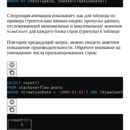
ORDER BY
 (PostTypeId, toDate(CreationDate))
Следующая анимация показывает, как для таблицы из
примера строится наш minmax-индекс пропуска данных,
отслеживающий минимальные и максимальные значения
для каждого блока строк (гранулы) в таблице:
ViewCount
Повторив предыдущий запрос, можно увидеть заметное
повышение производительности. Обратите внимание на
уменьшение числа просканированных строк:
SELECT
 count
()
FROM
 stackoverflow
.
posts
WHERE
 (CreationDate 
>
 '2009-01-01'
) 
AND
 (ViewCount 
>
 
┌─count()─┐
│     5   │
└─────────┘