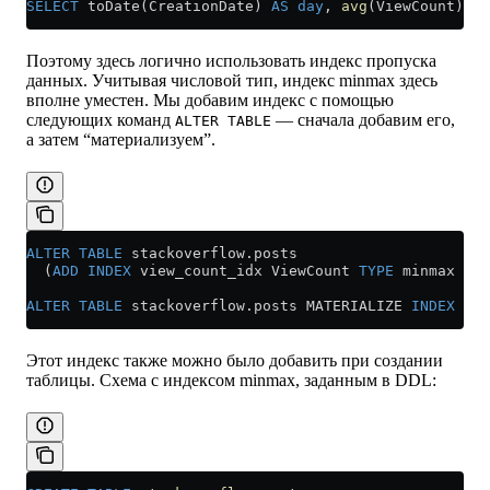
SELECT
 toDate(CreationDate) 
AS
 day
, 
avg
(ViewCount) 
AS
Поэтому здесь логично использовать индекс пропуска
данных. Учитывая числовой тип, индекс minmax здесь
вполне уместен. Мы добавим индекс с помощью
следующих команд
— сначала добавим его,
ALTER TABLE
а затем “материализуем”.
ALTER
 TABLE
 stackoverflow
.
posts
  (
ADD
 INDEX
 view_count_idx ViewCount 
TYPE
 minmax GRA
ALTER
 TABLE
 stackoverflow
.
posts
 MATERIALIZE 
INDEX
 vie
Этот индекс также можно было добавить при создании
таблицы. Схема с индексом minmax, заданным в DDL: