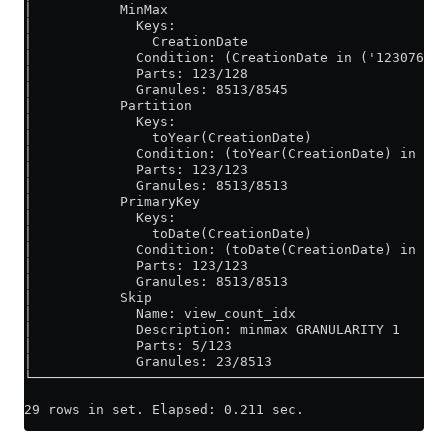
│           MinMax                                   
│             Keys:                                  
│               CreationDate                         
│             Condition: (CreationDate in ('123076800
│             Parts: 123/128                         
│             Granules: 8513/8545                    
│           Partition                                
│             Keys:                                  
│               toYear(CreationDate)                 
│             Condition: (toYear(CreationDate) in [20
│             Parts: 123/123                         
│             Granules: 8513/8513                    
│           PrimaryKey                               
│             Keys:                                  
│               toDate(CreationDate)                 
│             Condition: (toDate(CreationDate) in [14
│             Parts: 123/123                         
│             Granules: 8513/8513                    
│           Skip                                     
│             Name: view_count_idx                   
│             Description: minmax GRANULARITY 1      
│             Parts: 5/123                           
│             Granules: 23/8513                      
└────────────────────────────────────────────────────
29 rows in set. Elapsed: 0.211 sec.