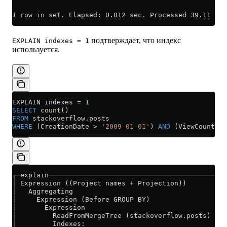
1 row in set. Elapsed: 0.012 sec. Processed 39.11 tho
подтверждает, что индекс
EXPLAIN indexes = 1
используется.
EXPLAIN indexes 
=
 1
SELECT
 count
()
FROM
 stackoverflow
.
posts
WHERE
 (CreationDate 
>
 '2009-01-01'
) 
AND
 (ViewCount 
>
 
┌─explain────────────────────────────────────────────
│ Expression ((Project names + Projection))          
│   Aggregating                                      
│     Expression (Before GROUP BY)                   
│       Expression                                   
│         ReadFromMergeTree (stackoverflow.posts)    
│         Indexes:                                   