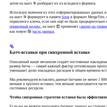
затем на шаге ⑧ разбирает их из исходного формата.
Используя значения из этих отформатированных данных 
на шаге ⑨ формирует в памяти
блок
в формате MergeTree,
первичного ключа, если они ещё не были предварительно 
первичный индекс
, на шаге ⑫ применяет
сжатие на уровн
как новую ⑭
часть данных
.
Батч-вставки при синхронной вставке
Описанный выше механизм создаёт постоянные накладные 
размер батча — самый важный фактор оптимизации пропус
уменьшает долю накладных расходов в общем времени вст
Мы рекомендуем вставлять данные батчами не менее 1 000 с
меньше и крупнее вставки, тем меньше записывается часте
системных ресурсов.
Чтобы синхронная стратегия вставки была эффективной
Если вы не можете выполнять батчинг данных на стороне