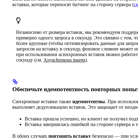
вставки, которые переносят батчинг на сторону сервера (
см
Независимо от размера вставок, мы рекомендуем поддерж
примерно одного запроса в секунду. Это связано с тем, 
более крупные (чтобы оптимизировать данные для запрос
запросов на вставку в секунду, фоновое слияние может н
при использовании асинхронных вставок можно работать 
секунду (см.
Asynchronous inserts
).
Обеспечьте идемпотентность повторных попы
Синхронные вставки также
идемпотентны
. При использо
выполняет дедупликацию вставок. Это защищает от неодно
Вставка прошла успешно, но клиент не получил подт
Вставка завершилась ошибкой на стороне сервера и п
В обоих случаях
повторить вставку
безопасно — при усло