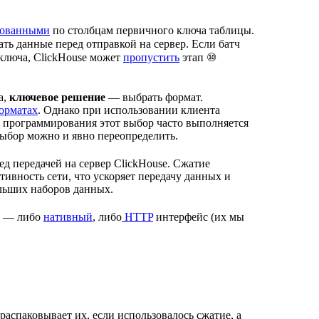
рованными
по столбцам первичного ключа таблицы.
ь данные перед отправкой на сервер. Если батч
ключа, ClickHouse может
пропустить
этап ⑩
а,
ключевое решение
— выбрать формат.
форматах
. Однако при использовании клиента
в программирования этот выбор часто выполняется
выбор можно и явно переопределить.
 передачей на сервер ClickHouse. Сжатие
вность сети, что ускоряет передачу данных и
ольших наборов данных.
e — либо
нативный
, либо
HTTP
интерфейс (их мы
аспаковывает их, если использовалось сжатие, а