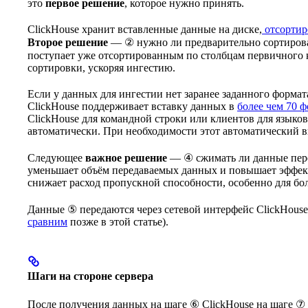
это
первое решение
, которое нужно принять.
ClickHouse хранит вставленные данные на диске,
отсорти
Второе решение
— ② нужно ли предварительно сортироват
поступает уже отсортированным по столбцам первичного 
сортировки, ускоряя ингестию.
Если у данных для ингестии нет заранее заданного формат
ClickHouse поддерживает вставку данных в
более чем 70 
ClickHouse для командной строки или клиентов для языко
автоматически. При необходимости этот автоматический 
Следующее
важное решение
— ④ сжимать ли данные перед
уменьшает объём передаваемых данных и повышает эффекти
снижает расход пропускной способности, особенно для б
Данные ⑤ передаются через сетевой интерфейс ClickHous
сравним
позже в этой статье).
Шаги на стороне сервера
После получения данных на шаге ⑥ ClickHouse на шаге ⑦ р