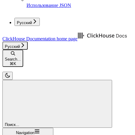
Использование JSON
Русский
ClickHouse Documentation
home page
Русский
Search...
⌘
K
Поиск...
Navigation