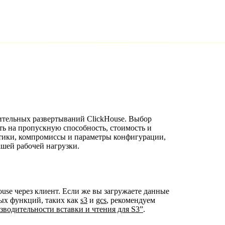
тельных развертываний ClickHouse. Выбор
ь на пропускную способность, стоимость и
ктики, компромиссы и параметры конфигурации,
шей рабочей нагрузки.
ouse через клиент. Если же вы загружаете данные
ных функций, таких как
s3
и
gcs
, рекомендуем
водительности вставки и чтения для S3”
.