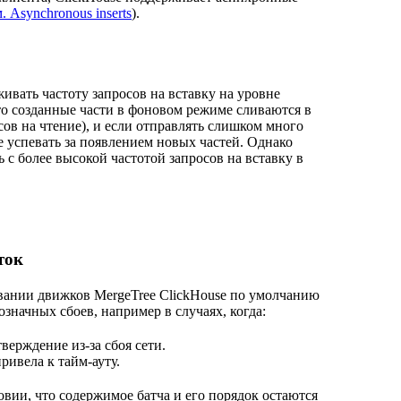
. Asynchronous inserts
).
ивать частоту запросов на вставку на уровне
что созданные части в фоновом режиме сливаются в
ов на чтение), и если отправлять слишком много
е успевать за появлением новых частей. Однако
с более высокой частотой запросов на вставку в
ток
вании движков MergeTree ClickHouse по умолчанию
значных сбоев, например в случаях, когда:
верждение из-за сбоя сети.
ривела к тайм-ауту.
вии, что содержимое батча и его порядок остаются