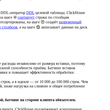
и DDL-оператор
DDL
целевой таблицы, ClickHouse
 на шаге ⑩
сортирует
строки по столбцам
отсортированы, на шаге ⑪ создаёт
разреженный
е столбцов
, а на шаге ⑬ записывает данные на диск
расходы независимо от размера вставки, поэтому
кной способности приёма. Батчинг вставок
авки и повышает эффективность обработки.
трок, а в идеале — от 10 000 до 100 000 строк. Чем
й, ниже нагрузка на слияние и общее потребление
, батчинг на стороне клиента обязателен.
 клиента, ClickHouse поддерживает асинхронные