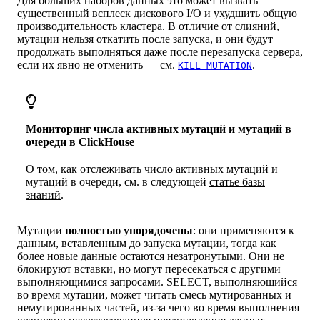
Для больших наборов данных это может вызвать
существенный всплеск дискового I/O и ухудшить общую
производительность кластера. В отличие от слияний,
мутации нельзя откатить после запуска, и они будут
продолжать выполняться даже после перезапуска сервера,
если их явно не отменить — см.
.
KILL MUTATION
Мониторинг числа активных мутаций и мутаций в
очереди в ClickHouse
О том, как отслеживать число активных мутаций и
мутаций в очереди, см. в следующей
статье базы
знаний
.
Мутации
полностью упорядочены
: они применяются к
данным, вставленным до запуска мутации, тогда как
более новые данные остаются незатронутыми. Они не
блокируют вставки, но могут пересекаться с другими
выполняющимися запросами. SELECT, выполняющийся
во время мутации, может читать смесь мутированных и
немутированных частей, из-за чего во время выполнения