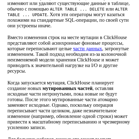
изменяют или удаляют существующие данные в таблице,
обычно с помощью
или
ALTER TABLE ... DELETE
ALTER
. Хотя эти операторы могут казаться
TABLE ... UPDATE
похожими на стандартные SQL-операции, по своей сути
они устроены иначе.
Вместо изменения строк на месте мутации в ClickHouse
представляют собой асинхронные фоновые процессы,
которые переписывают целые
части данных
, затронутые
изменением. Такой подход необходим из-за колоночной
неизменяемой модели хранения ClickHouse и может
приводить к значительной нагрузке на I/O и другие
ресурсы.
Когда запускается мутация, ClickHouse планирует
создание новых
мутированных частей
, оставляя
исходные части нетронутыми, пока новые не будут
готовы. После этого мутированные части атомарно
заменяют исходные. Однако, поскольку операция
переписывает части целиком, даже незначительное
изменение (например, обновление одной строки) может
привести к масштабному переписыванию и чрезмерному
усилению записи.