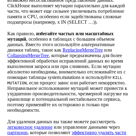
возможно несогласованное представление данных.
ClickHouse выполняет мутации параллельно для каждой
части, что может еще сильнее увеличивать потребление
памяти и CPU, особенно если задействованы сложные
подзапросы (например, x IN (SELECT …)).
Как правило,
избегайте частых или масштабных
мутаций
, особенно в таблицах с большим объемом
данных. Вместо этого используйте альтернативные
движки таблиц, такие как
ReplacingMergeTree
или
CollapsingMergeTree
, которые предназначены для более
эффективной обработки исправлений данных во время
выполнения запроса или при слияниях. Если мутации
абсолютно необходимы, внимательно отслеживайте их с
помощью таблицы system.mutations и используйте
KILL
, если процесс завис или работает некорректно.
MUTATION
Неправильное использование мутаций может привести к
ухудшению производительности, чрезмерной нагрузке на
хранилище и потенциальной нестабильности сервиса,
поэтому применяйте их осторожно и только при
необходимости.
Для удаления данных вы также можете рассмотреть
легковесное удаление
или управление данными через
партиции
, которые позволяют
эффективно удалять части