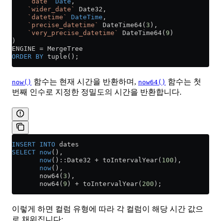
    `date`
 Date
,
    `wider_date`
 Date32,
    `datetime`
 DateTime
,
    `precise_datetime`
 DateTime64(
3
),
    `very_precise_datetime`
 DateTime64(
9
)
)
ENGINE 
=
 MergeTree
ORDER BY
 tuple();
함수는 현재 시간을 반환하며,
함수는 첫
now()
now64()
번째 인수로 지정한 정밀도의 시간을 반환합니다.
INSERT INTO
 dates 
SELECT
 now
(), 
       now
()::Date32 
+
 toIntervalYear(
100
),
       now
(), 
       now64(
3
), 
       now64(
9
) 
+
 toIntervalYear(
200
);
이렇게 하면 컬럼 유형에 따라 각 컬럼이 해당 시간 값으
로 채워집니다: