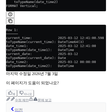
    toTypeName(date_time2)
FORMAT Vertical;
Row 1:
──────
current_time:             2025-03-12 12:41:00.598
toTypeName(current_time): DateTime64(3)
date_time1:               2025-03-12 12:41:00
toTypeName(date_time1):   DateTime
current_date:             2025-03-12
toTypeName(current_date): Date
date_time2:               2025-03-12 00:00:00
toTypeName(date_time2):   DateTime
마지막 수정일
2026년 7월 3일
이 페이지가 도움이 되었나요?
예
아니오
수정 제안
문제 보고
이전