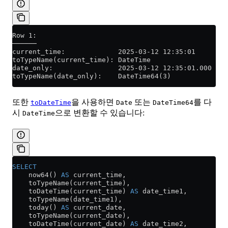
Row 1:
──────
current_time:             2025-03-12 12:35:01
toTypeName(current_time): DateTime
date_only:                2025-03-12 12:35:01.000
toTypeName(date_only):    DateTime64(3)
또한
을 사용하면
또는
를 다
toDateTime
Date
DateTime64
시
으로 변환할 수 있습니다:
DateTime
SELECT
    now64() 
AS
 current_time,
    toTypeName(current_time),
    toDateTime(current_time) 
AS
 date_time1,
    toTypeName(date_time1),
    today() 
AS
 current_date,
    toTypeName(current_date),
    toDateTime(current_date) 
AS
 date_time2,