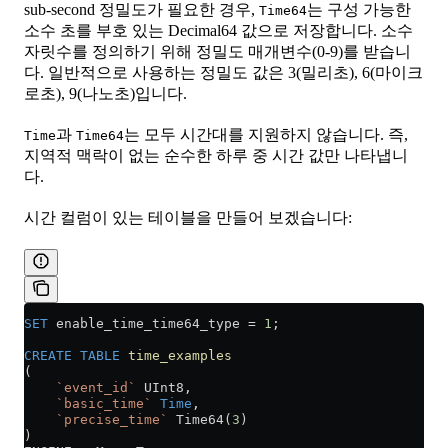
sub-second 정밀도가 필요한 경우,
는 구성 가능한
Time64
소수 초를 부호 있는 Decimal64 값으로 저장합니다. 소수
자릿수를 정의하기 위해 정밀도 매개변수(0-9)를 받습니
다. 일반적으로 사용하는 정밀도 값은 3(밀리초), 6(마이크
로초), 9(나노초)입니다.
과
는 모두 시간대를 지원하지 않습니다. 즉,
Time
Time64
지역적 맥락이 없는 순수한 하루 중 시간 값만 나타냅니
다.
시간 컬럼이 있는 테이블을 만들어 보겠습니다:
SET
 enable_time_time64_type 
=
 1
;
CREATE
 TABLE
 time_examples
(
    `event_id`
 UInt8,
    `basic_time`
 Time
,
    `precise_time`
 Time64(
3
)
)