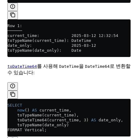
Row 1:
──────
current_time:             2025-03-12 12:32:54
toTypeName(current_time): DateTime
date_only:                2025-03-12
toTypeName(date_only):    Date
를 사용해
을
로 변환할
toDateTime64
DateTime
DateTime64
수 있습니다:
SELECT
    now
() 
AS
 current_time,
    toTypeName(current_time),
    toDateTime64(current_time, 
3
) 
AS
 date_only,
    toTypeName(date_only)
FORMAT Vertical;