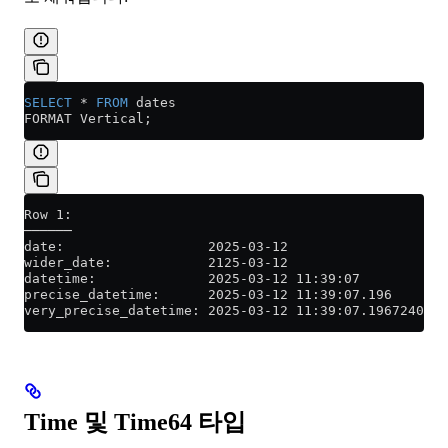
SELECT
 *
 FROM
 dates
FORMAT Vertical;
Row 1:
──────
date:                  2025-03-12
wider_date:            2125-03-12
datetime:              2025-03-12 11:39:07
precise_datetime:      2025-03-12 11:39:07.196
very_precise_datetime: 2025-03-12 11:39:07.196724000
Time 및 Time64 타입