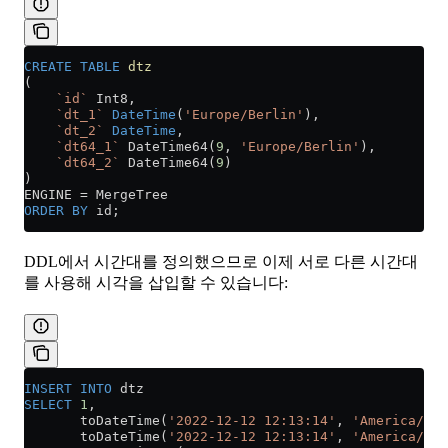
CREATE
 TABLE
 dtz
(
    `id`
 Int8,
    `dt_1`
 DateTime
(
'Europe/Berlin'
),
    `dt_2`
 DateTime
,
    `dt64_1`
 DateTime64(
9
, 
'Europe/Berlin'
),
    `dt64_2`
 DateTime64(
9
)
)
ENGINE 
=
 MergeTree
ORDER BY
 id;
DDL에서 시간대를 정의했으므로 이제 서로 다른 시간대
를 사용해 시각을 삽입할 수 있습니다:
INSERT INTO
 dtz 
SELECT
 1
, 
       toDateTime(
'2022-12-12 12:13:14'
, 
'America/New
       toDateTime(
'2022-12-12 12:13:14'
, 
'America/New