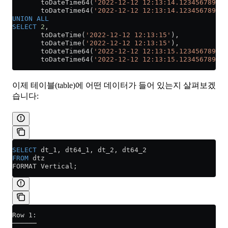
       toDateTime64(
'2022-12-12 12:13:14.123456789'
, 
       toDateTime64(
'2022-12-12 12:13:14.123456789'
, 
UNION ALL
SELECT
 2
, 
       toDateTime(
'2022-12-12 12:13:15'
),
       toDateTime(
'2022-12-12 12:13:15'
),
       toDateTime64(
'2022-12-12 12:13:15.123456789'
, 
       toDateTime64(
'2022-12-12 12:13:15.123456789'
, 
이제 테이블(table)에 어떤 데이터가 들어 있는지 살펴보겠
습니다:
SELECT
 dt_1, dt64_1, dt_2, dt64_2
FROM
 dtz
FORMAT Vertical;
Row 1:
──────