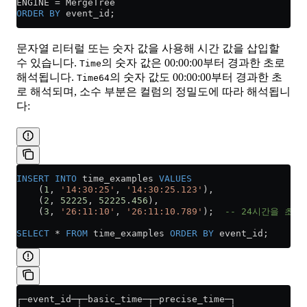
ENGINE 
=
 MergeTree
ORDER BY
 event_id;
문자열 리터럴 또는 숫자 값을 사용해 시간 값을 삽입할
수 있습니다.
의 숫자 값은 00:00:00부터 경과한 초로
Time
해석됩니다.
의 숫자 값도 00:00:00부터 경과한 초
Time64
로 해석되며, 소수 부분은 컬럼의 정밀도에 따라 해석됩니
다:
INSERT INTO
 time_examples 
VALUES
    (
1
, 
'14:30:25'
, 
'14:30:25.123'
),
    (
2
, 
52225
, 
52225
.
456
),
    (
3
, 
'26:11:10'
, 
'26:11:10.789'
);  
-- 24시간을 초
SELECT
 *
 FROM
 time_examples 
ORDER BY
 event_id;
┌─event_id─┬─basic_time─┬─precise_time─┐