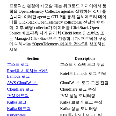
프로덕션 환경에 배포할 때는 워크로드 가까이에서 통
합을 OpenTelemetry Collector agent로 실행하는 것이 좋
습니다. 이러한 agent는 OTLP를 통해 텔레메트리 데이
터를 ClickStack OpenTelemetry collector로 전달해야 하
며, 이후 해당 collector가 데이터를 ClickStack Open
Source 배포판용 자가 관리형 ClickHouse 인스턴스 또
는 Managed ClickStack으로 전송합니다. 프로덕션 구성
에 대해서는
“OpenTelemetry 데이터 전송”
을 참조하십
시오.
Section
Description
호스트 로그
호스트 시스템 로그 수집
Rotel을 사용하는 AWS
Rotel로 Lambda 로그 전달
Lambda 로그
AWS CloudWatch
CloudWatch 로그 그룹 전달
Cloudflare 로그
Cloudflare 로그 수집
JVM 메트릭
JVM 성능 모니터링
Kafka 로그
Kafka 브로커 로그 수집
Kafka 메트릭
Kafka 성능 모니터링
Kubernetes
K8s 클러스터 모니터링