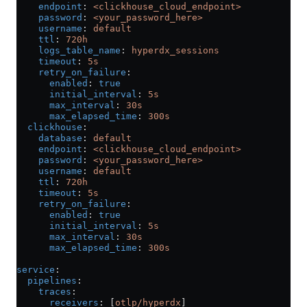
    endpoint
: 
<clickhouse_cloud_endpoint>
    password
: 
<your_password_here>
    username
: 
default
    ttl
: 
720h
    logs_table_name
: 
hyperdx_sessions
    timeout
: 
5s
    retry_on_failure
:
      enabled
: 
true
      initial_interval
: 
5s
      max_interval
: 
30s
      max_elapsed_time
: 
300s
  clickhouse
:
    database
: 
default
    endpoint
: 
<clickhouse_cloud_endpoint>
    password
: 
<your_password_here>
    username
: 
default
    ttl
: 
720h
    timeout
: 
5s
    retry_on_failure
:
      enabled
: 
true
      initial_interval
: 
5s
      max_interval
: 
30s
      max_elapsed_time
: 
300s
service
:
  pipelines
:
    traces
:
      receivers
: [
otlp/hyperdx
]