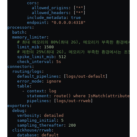
        cors
:
          allowed_origins
: [
"*"
]
          allowed_headers
: [
"*"
]
        include_metadata
: 
true
        endpoint
: 
"0.0.0.0:4318"
processors
:
  batch
:
  memory_limiter
:
    # 최대 메모리의 80%(최대 2G), 메모리가 부족한 환경에서
    limit_mib
: 
1500
    # 제한의 25%(최대 2G), 메모리가 부족한 환경에서는 조정 
    spike_limit_mib
: 
512
    check_interval
: 
5s
connectors
:
  routing/logs
:
    default_pipelines
: [
logs/out-default
]
    error_mode
: 
ignore
    table
:
      - 
context
: 
log
        statement
: 
route() where IsMatch(attributes["
        pipelines
: [
logs/out-rrweb
]
exporters
:
  debug
:
    verbosity
: 
detailed
    sampling_initial
: 
5
    sampling_thereafter
: 
200
  clickhouse/rrweb
:
    database
: 
default