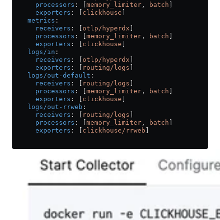
      processors
: [
memory_limiter
, 
batch
]
      exporters
: [
clickhouse
]
    metrics
:
      receivers
: [
otlp/hyperdx
]
      processors
: [
memory_limiter
, 
batch
]
      exporters
: [
clickhouse
]
    logs/in
:
      receivers
: [
otlp/hyperdx
]
      exporters
: [
routing/logs
]
    logs/out-default
:
      receivers
: [
routing/logs
]
      processors
: [
memory_limiter
, 
batch
]
      exporters
: [
clickhouse
]
    logs/out-rrweb
:
      receivers
: [
routing/logs
]
      processors
: [
memory_limiter
, 
batch
]
      exporters
: [
clickhouse/rrweb
]