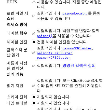
⚠️
HDFS
사용할 수 있습니다. 지원 중단 예정입
니다.
로컬 파일 시
실험적입니다.
를 통해
paimonLocal()
✅
스템
사용할 수 있습니다
액세스 방식
실험적입니다. 백엔드별 변형과 함께
테이블 함수
✅
을 사용할 수 있습니다
paimon()
테이블 엔진
❌
전용 테이블 엔진은 없습니다
실험적입니다.
,
paimonS3Cluster
클러스터 분
✅
,
paimonAzureCluster
산 읽기
paimonHDFSCluster
이름이 지정
실험적입니다.
명명된 컬렉션 정의
✅
된 컬렉션
읽기 기능
실험적입니다. 모든 ClickHouse SQL 함
읽기 지원
✅
수와 함께 SELECT를 완전히 지원합니
다
스키마 진화
❌
지원되지 않습니다
타임 트래블
❌
지원되지 않습니다
실험적입니다.
,
,
,
_path
_file
_size