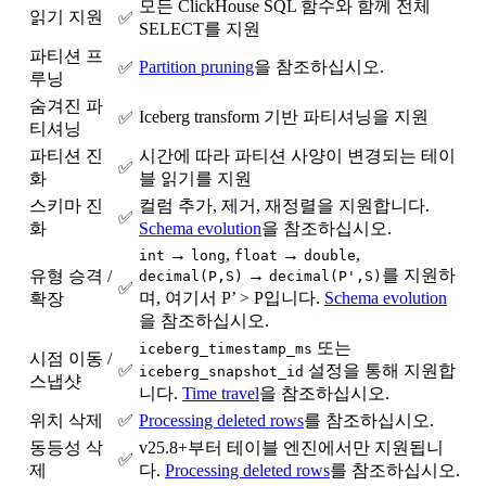
모든 ClickHouse SQL 함수와 함께 전체
읽기 지원
✅
SELECT를 지원
파티션 프
Partition pruning
을 참조하십시오.
✅
루닝
숨겨진 파
Iceberg transform 기반 파티셔닝을 지원
✅
티셔닝
파티션 진
시간에 따라 파티션 사양이 변경되는 테이
✅
화
블 읽기를 지원
스키마 진
컬럼 추가, 제거, 재정렬을 지원합니다.
✅
화
Schema evolution
을 참조하십시오.
→
,
→
,
int
long
float
double
→
를 지원하
유형 승격 /
decimal(P,S)
decimal(P',S)
✅
며, 여기서 P’ > P입니다.
Schema evolution
확장
을 참조하십시오.
또는
iceberg_timestamp_ms
시점 이동 /
✅
설정을 통해 지원합
iceberg_snapshot_id
스냅샷
니다.
Time travel
을 참조하십시오.
위치 삭제
✅
Processing deleted rows
를 참조하십시오.
동등성 삭
v25.8+부터 테이블 엔진에서만 지원됩니
✅
제
다.
Processing deleted rows
를 참조하십시오.