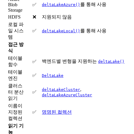
를 통해 사용
Blob
✅
deltaLakeAzure()
Storage
HDFS
❌
지원되지 않음
로컬 파
일 시스
✅
를 통해 사용
deltaLakeLocal()
템
접근 방
식
테이블
백엔드별 변형을 지원하는
✅
deltaLake()
함수
테이블
✅
DeltaLake
엔진
클러스
,
deltaLakeCluster
터 분산
✅
deltaLakeAzureCluster
읽기
이름이
지정된
✅
명명된 컬렉션
컬렉션
읽기 기
능