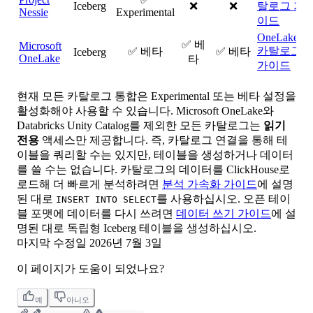
Iceberg
❌
❌
탈로그 가
Nessie
Experimental
이드
OneLake
✅ 베
Microsoft
카탈로그
✅ 베타
✅ 베타
Iceberg
OneLake
타
가이드
현재 모든 카탈로그 통합은 Experimental 또는 베타 설정을
활성화해야 사용할 수 있습니다. Microsoft OneLake와
Databricks Unity Catalog를 제외한 모든 카탈로그는
읽기
전용
액세스만 제공합니다. 즉, 카탈로그 연결을 통해 테
이블을 쿼리할 수는 있지만, 테이블을 생성하거나 데이터
를 쓸 수는 없습니다. 카탈로그의 데이터를 ClickHouse로
로드해 더 빠르게 분석하려면
분석 가속화 가이드
에 설명
된 대로
를 사용하십시오. 오픈 테이
INSERT INTO SELECT
블 포맷에 데이터를 다시 쓰려면
데이터 쓰기 가이드
에 설
명된 대로 독립형 Iceberg 테이블을 생성하십시오.
마지막 수정일
2026년 7월 3일
이 페이지가 도움이 되었나요?
예
아니오