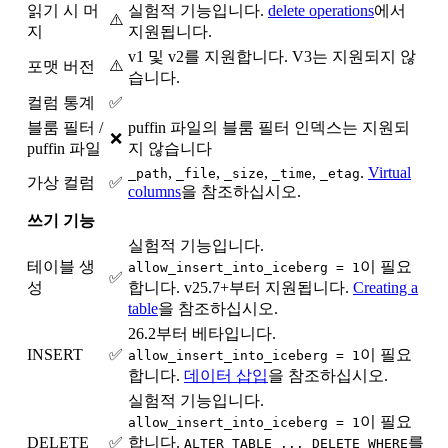
읽기 시 머
실험적 기능입니다.
delete operations
에서
⚠️
지
지원됩니다.
v1 및 v2를 지원합니다. V3는 지원되지 않
⚠️
포맷 버전
습니다.
컬럼 통계
✅
블룸 필터 /
puffin 파일의 블룸 필터 인덱스는 지원되
❌
puffin 파일
지 않습니다
,
,
,
,
.
Virtual
_path
_file
_size
_time
_etag
가상 컬럼
✅
columns
을 참조하십시오.
쓰기 기능
실험적 기능입니다.
테이블 생
이 필요
allow_insert_into_iceberg = 1
✅
성
합니다. v25.7+부터 지원됩니다.
Creating a
table
을 참조하십시오.
26.2부터 베타입니다.
INSERT
✅
이 필요
allow_insert_into_iceberg = 1
합니다.
데이터 삽입
을 참조하십시오.
실험적 기능입니다.
이 필요
allow_insert_into_iceberg = 1
DELETE
✅
합니다.
를
ALTER TABLE ... DELETE WHERE