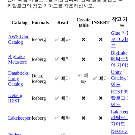
카탈로그의 참고 가이드를 참조하십시오.
참고 가이
Create
Catalog
Formats
Read
INSERT
table
드
Glue 카탈
AWS Glue
Iceberg
✅ 베타
❌
❌
로그 가이
Catalog
드
BigLake
BigLake
메타스토
✅ 베타
Iceberg
❌
❌
Metastore
어 가이드
Unity
Databricks
✅ 베
Delta,
Catalog 가
✅ 베타
✅ 베타
Unity
Iceberg
타
Catalog
이드
REST 카
Iceberg
Iceberg
✅ 베타
❌
❌
탈로그 가
REST
이드
Lakekeeper
카탈로그
✅ 베타
Lakekeeper
Iceberg
❌
❌
가이드
Nessie 카
Project
✅