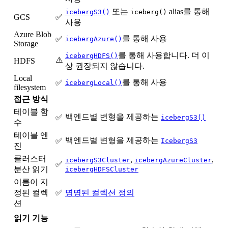
또는
alias를 통해
icebergS3()
iceberg()
GCS
✅
사용
Azure Blob
를 통해 사용
✅
icebergAzure()
Storage
를 통해 사용합니다. 더 이
icebergHDFS()
⚠️
HDFS
상 권장되지 않습니다.
Local
를 통해 사용
✅
icebergLocal()
filesystem
접근 방식
테이블 함
백엔드별 변형을 제공하는
✅
icebergS3()
수
테이블 엔
백엔드별 변형을 제공하는
✅
IcebergS3
진
클러스터
,
,
icebergS3Cluster
icebergAzureCluster
✅
분산 읽기
icebergHDFSCluster
이름이 지
정된 컬렉
✅
명명된 컬렉션 정의
션
읽기 기능