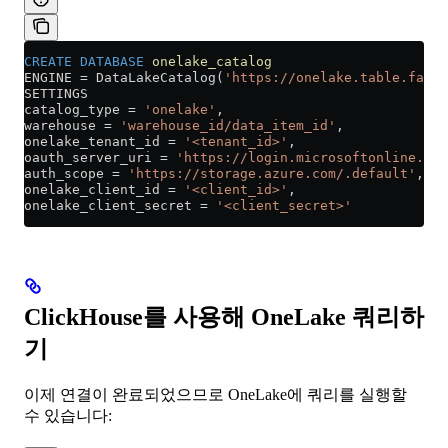
CREATE
 DATABASE
 onelake_catalog
ENGINE 
=
 DataLakeCatalog(
'https://onelake.table.fabri
SETTINGS
catalog_type 
=
 'onelake'
,
warehouse 
=
 'warehouse_id/data_item_id'
,
onelake_tenant_id 
=
 '<tenant_id>'
,
oauth_server_uri 
=
 'https://login.microsoftonline.com
auth_scope 
=
 'https://storage.azure.com/.default'
,
onelake_client_id 
=
 '<client_id>'
,
onelake_client_secret 
=
 '<client_secret>'
ClickHouse를 사용해 OneLake 쿼리하
기
이제 연결이 완료되었으므로 OneLake에 쿼리를 실행할
수 있습니다: