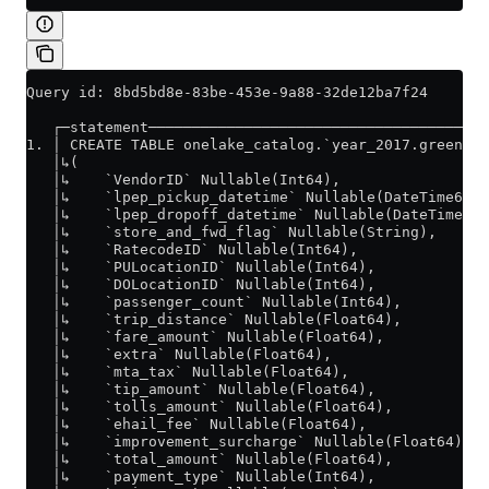
Query id: 8bd5bd8e-83be-453e-9a88-32de12ba7f24
   ┌─statement───────────────────────────────────────
1. │ CREATE TABLE onelake_catalog.`year_2017.green_tr
   │↳(                                               
   │↳    `VendorID` Nullable(Int64),                 
   │↳    `lpep_pickup_datetime` Nullable(DateTime64(6
   │↳    `lpep_dropoff_datetime` Nullable(DateTime64(
   │↳    `store_and_fwd_flag` Nullable(String),      
   │↳    `RatecodeID` Nullable(Int64),               
   │↳    `PULocationID` Nullable(Int64),             
   │↳    `DOLocationID` Nullable(Int64),             
   │↳    `passenger_count` Nullable(Int64),          
   │↳    `trip_distance` Nullable(Float64),          
   │↳    `fare_amount` Nullable(Float64),            
   │↳    `extra` Nullable(Float64),                  
   │↳    `mta_tax` Nullable(Float64),                
   │↳    `tip_amount` Nullable(Float64),             
   │↳    `tolls_amount` Nullable(Float64),           
   │↳    `ehail_fee` Nullable(Float64),              
   │↳    `improvement_surcharge` Nullable(Float64),  
   │↳    `total_amount` Nullable(Float64),           
   │↳    `payment_type` Nullable(Int64),             