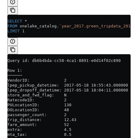
SELECT
 *
FROM
 onelake_catalog.
`year_2017.green_tripdata_2017`
LIMIT
 1
Query id: db6b4bda-cc58-4ca1-8891-e0d14f02c890
Row 1:
──────
VendorID:              2
lpep_pickup_datetime:  2017-05-18 16:55:43.000000
lpep_dropoff_datetime: 2017-05-18 18:04:11.000000
store_and_fwd_flag:    N
RatecodeID:            2
PULocationID:          130
DOLocationID:          48
passenger_count:       2
trip_distance:         12.43
fare_amount:           52
extra:                 4.5
mta_tax:               0.5