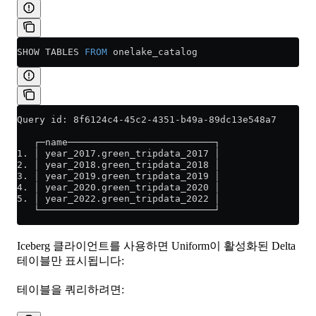
SHOW TABLES 
FROM
 onelake_catalog
Query id: 8f6124c4-45c2-4351-b49a-89dc13e548a7
   ┌─name──────────────────────────┐
1. │ year_2017.green_tripdata_2017 │
2. │ year_2018.green_tripdata_2018 │
3. │ year_2019.green_tripdata_2019 │
4. │ year_2020.green_tripdata_2020 │
5. │ year_2022.green_tripdata_2022 │
   └───────────────────────────────┘
Iceberg 클라이언트를 사용하면 Uniform이 활성화된 Delta
테이블만 표시됩니다:
테이블을 쿼리하려면: