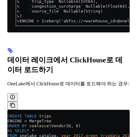
   │↳    `trip_type` Nullable(Int64),                
   │↳    `congestion_surcharge` Nullable(Float64),   
   │↳    `source_file` Nullable(String)              
   │↳)                                               
   │↳ENGINE = Iceberg('abfss://<warehouse_id>@onelake
   └─────────────────────────────────────────────────
데이터 레이크에서 ClickHouse로 데
이터 로드하기
OneLake에서 ClickHouse로 데이터를 로드해야 하는 경우:
CREATE
 TABLE
 trips
ENGINE 
=
 MergeTree
ORDER BY
 coalesce
(VendorID, 
0
)
AS
 SELECT
 *
FROM
 onelake_catalog.
`year_2017.green_tripdata_2017`