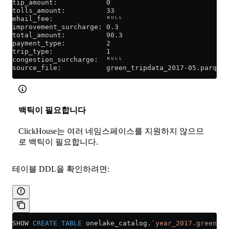
tip_amount:            0
tolls_amount:          33
ehail_fee:             ᴺᵁᴸᴸ
improvement_surcharge: 0.3
total_amount:          90.3
payment_type:          2
trip_type:             1
congestion_surcharge:  ᴺᵁᴸᴸ
source_file:           green_tripdata_2017-05.parquet
백틱이 필요합니다
ClickHouse는 여러 네임스페이스를 지원하지 않으므
로 백틱이 필요합니다.
테이블 DDL을 확인하려면:
SHOW 
CREATE
 TABLE
 onelake_catalog.
`year_2017.green_tr