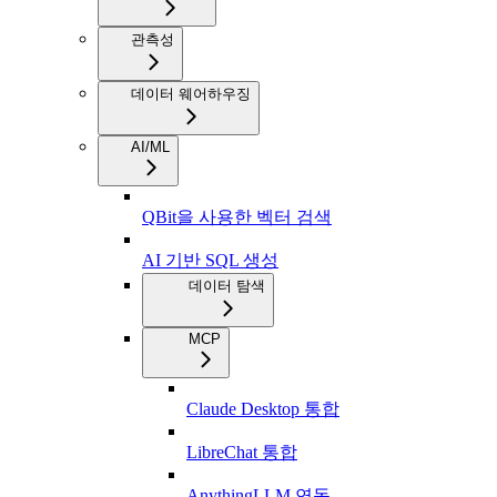
관측성
데이터 웨어하우징
AI/ML
QBit을 사용한 벡터 검색
AI 기반 SQL 생성
데이터 탐색
MCP
Claude Desktop 통합
LibreChat 통합
AnythingLLM 연동