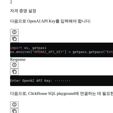
2
자격 증명 설정
다음으로 OpenAI API Key를 입력해야 합니다:
import
 os, getpass
os.environ[
"OPENAI_API_KEY"
] 
=
 getpass.getpass(
"Ent
Response
Enter OpenAI API Key: ········
다음으로, ClickHouse SQL playground에 연결하는 데