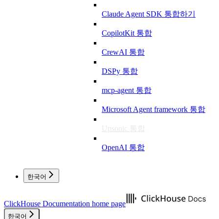
Claude Agent SDK 통합하기
CopilotKit 통합
CrewAI 통합
DSPy 통합
mcp-agent 통합
Microsoft Agent framework 통합
Upsonic 통합
OpenAI 통합
한국어
ClickHouse Documentation
home page
한국어