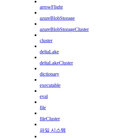
arrowFlight
azureBlobStorage
azureBlobStorageCluster
cluster
deltaLake
deltaLakeCluster
dictionary
executable
eval
file
fileCluster
파일 시스템