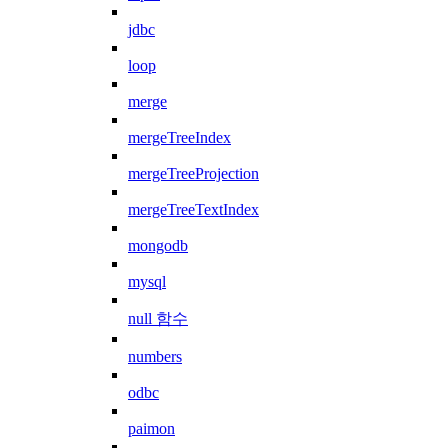
jdbc
loop
merge
mergeTreeIndex
mergeTreeProjection
mergeTreeTextIndex
mongodb
mysql
null 함수
numbers
odbc
paimon