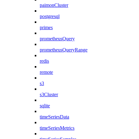
paimonCluster
postgresql
primes
prometheusQuery
prometheusQueryRange
redis
remote
s3
s3Cluster
sqlite
timeSeriesData
timeSeriesMetrics