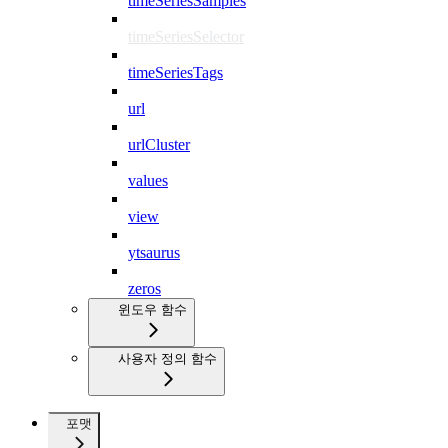
timeSeriesSamples
timeSeriesSelector
timeSeriesTags
url
urlCluster
values
view
ytsaurus
zeros
윈도우 함수
사용자 정의 함수
포맷