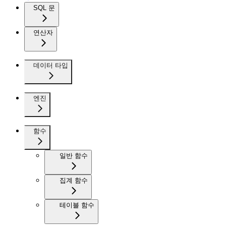
SQL 문
연산자
데이터 타입
엔진
함수
일반 함수
집계 함수
테이블 함수