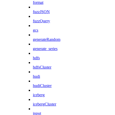
format
fuzzJSON
fuzzQuery
gcs
generateRandom
generate_series
hdfs
hdfsCluster
hudi
hudiCluster
iceberg
icebergCluster
input