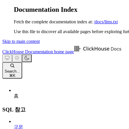
Documentation Index
Fetch the complete documentation index at:
/docs/llms.txt
Use this file to discover all available pages before exploring fur
Skip to main content
ClickHouse Documentation
home page
Search...
⌘
K
홈
SQL 참고
구문