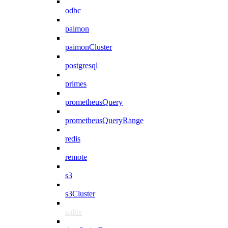
odbc
paimon
paimonCluster
postgresql
primes
prometheusQuery
prometheusQueryRange
redis
remote
s3
s3Cluster
sqlite