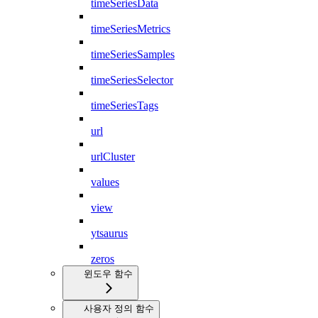
timeSeriesData
timeSeriesMetrics
timeSeriesSamples
timeSeriesSelector
timeSeriesTags
url
urlCluster
values
view
ytsaurus
zeros
윈도우 함수
사용자 정의 함수