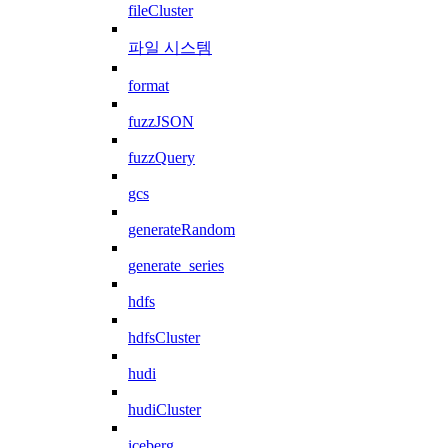
fileCluster
파일 시스템
format
fuzzJSON
fuzzQuery
gcs
generateRandom
generate_series
hdfs
hdfsCluster
hudi
hudiCluster
iceberg