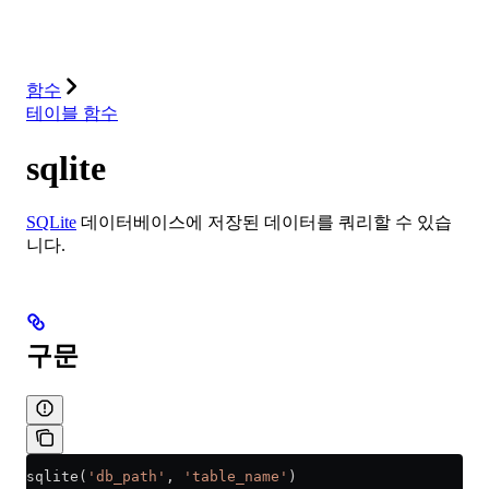
솔루션
통합
리소스
함수
테이블 함수
sqlite
SQLite
데이터베이스에 저장된 데이터를 쿼리할 수 있습
니다.
구문
sqlite(
'db_path'
, 
'table_name'
)