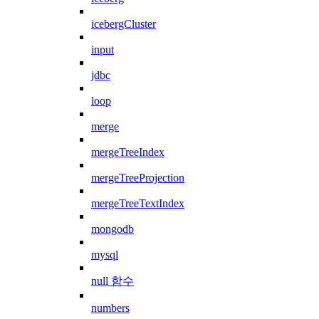
icebergCluster
input
jdbc
loop
merge
mergeTreeIndex
mergeTreeProjection
mergeTreeTextIndex
mongodb
mysql
null 함수
numbers