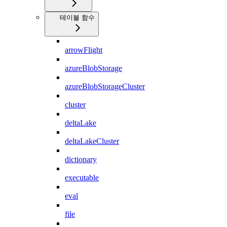
테이블 함수
arrowFlight
azureBlobStorage
azureBlobStorageCluster
cluster
deltaLake
deltaLakeCluster
dictionary
executable
eval
file