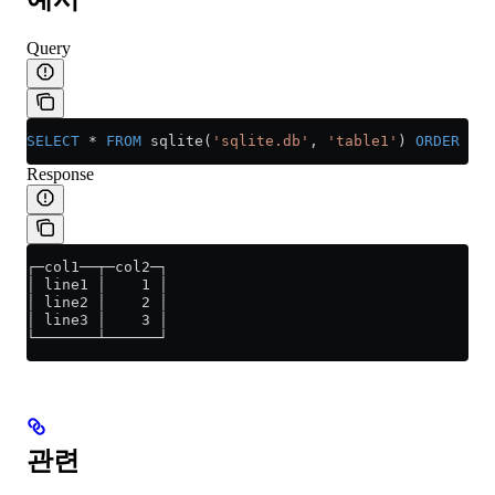
Query
SELECT
 *
 FROM
 sqlite(
'sqlite.db'
, 
'table1'
) 
ORDER BY
 
Response
┌─col1──┬─col2─┐
│ line1 │    1 │
│ line2 │    2 │
│ line3 │    3 │
└───────┴──────┘
관련