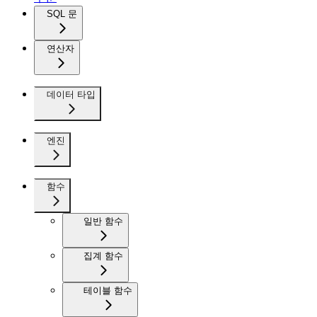
SQL 문
연산자
데이터 타입
엔진
함수
일반 함수
집계 함수
테이블 함수