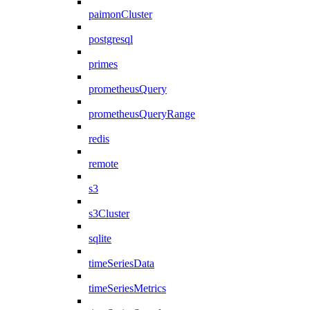
paimonCluster
postgresql
primes
prometheusQuery
prometheusQueryRange
redis
remote
s3
s3Cluster
sqlite
timeSeriesData
timeSeriesMetrics