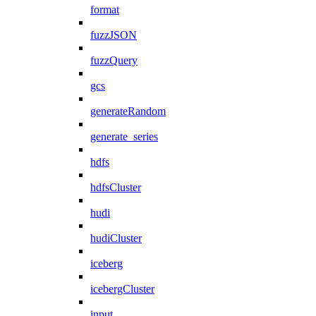
format
fuzzJSON
fuzzQuery
gcs
generateRandom
generate_series
hdfs
hdfsCluster
hudi
hudiCluster
iceberg
icebergCluster
input