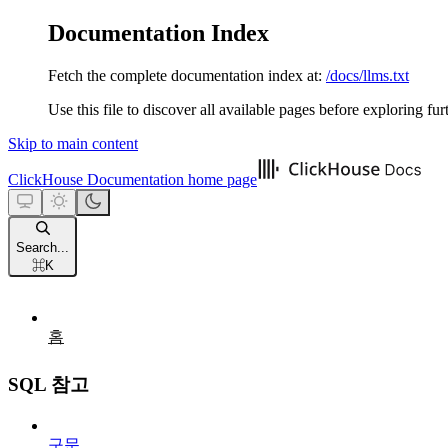
Documentation Index
Fetch the complete documentation index at:
/docs/llms.txt
Use this file to discover all available pages before exploring fur
Skip to main content
ClickHouse Documentation
home page
Search...
⌘
K
홈
SQL 참고
구문