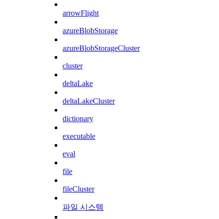
arrowFlight
azureBlobStorage
azureBlobStorageCluster
cluster
deltaLake
deltaLakeCluster
dictionary
executable
eval
file
fileCluster
파일 시스템