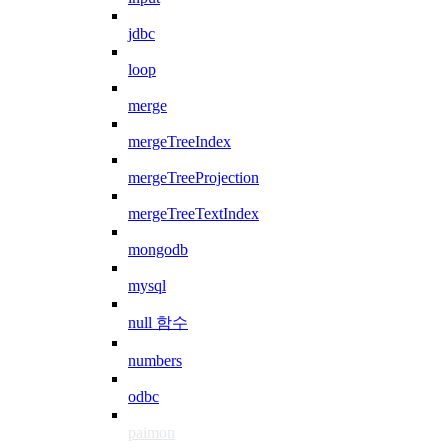
jdbc
loop
merge
mergeTreeIndex
mergeTreeProjection
mergeTreeTextIndex
mongodb
mysql
null 함수
numbers
odbc
paimon