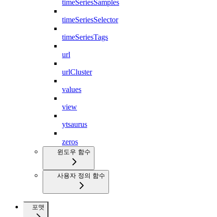
timeSeriesSamples
timeSeriesSelector
timeSeriesTags
url
urlCluster
values
view
ytsaurus
zeros
윈도우 함수
사용자 정의 함수
포맷