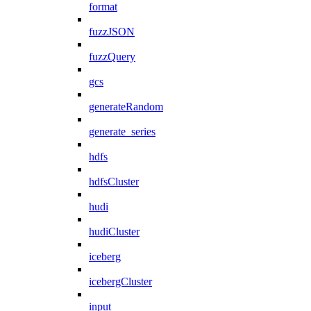
format
fuzzJSON
fuzzQuery
gcs
generateRandom
generate_series
hdfs
hdfsCluster
hudi
hudiCluster
iceberg
icebergCluster
input