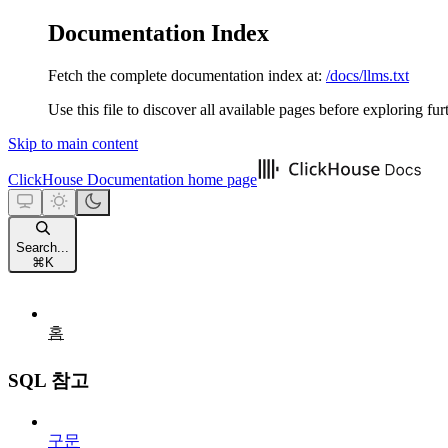
Documentation Index
Fetch the complete documentation index at:
/docs/llms.txt
Use this file to discover all available pages before exploring fur
Skip to main content
ClickHouse Documentation
home page
Search...
⌘
K
홈
SQL 참고
구문