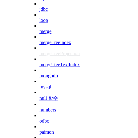
jdbc
loop
merge
mergeTreeIndex
mergeTreeProjection
mergeTreeTextIndex
mongodb
mysql
null 함수
numbers
odbc
paimon