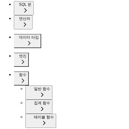
SQL 문
연산자
데이터 타입
엔진
함수
일반 함수
집계 함수
테이블 함수