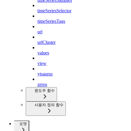
timeSeriesSamples
timeSeriesSelector
timeSeriesTags
url
urlCluster
values
view
ytsaurus
zeros
윈도우 함수
사용자 정의 함수
포맷