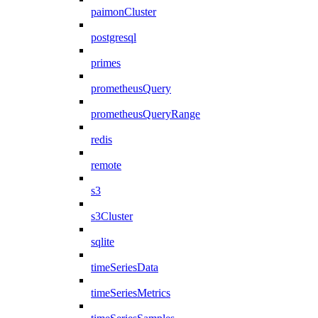
paimonCluster
postgresql
primes
prometheusQuery
prometheusQueryRange
redis
remote
s3
s3Cluster
sqlite
timeSeriesData
timeSeriesMetrics