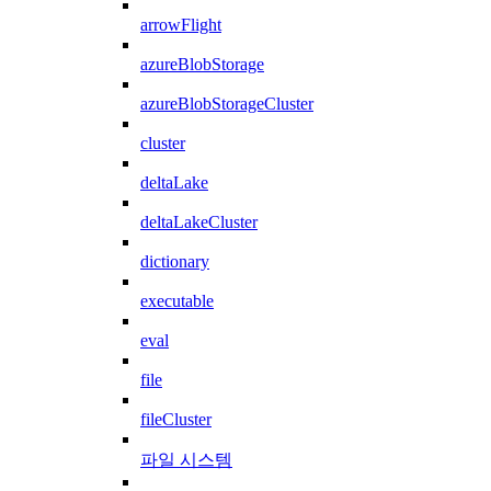
arrowFlight
azureBlobStorage
azureBlobStorageCluster
cluster
deltaLake
deltaLakeCluster
dictionary
executable
eval
file
fileCluster
파일 시스템