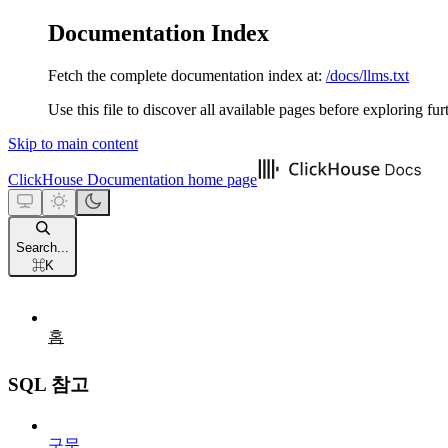
Documentation Index
Fetch the complete documentation index at:
/docs/llms.txt
Use this file to discover all available pages before exploring fur
Skip to main content
ClickHouse Documentation
home page
Search...
⌘
K
홈
SQL 참고
구문