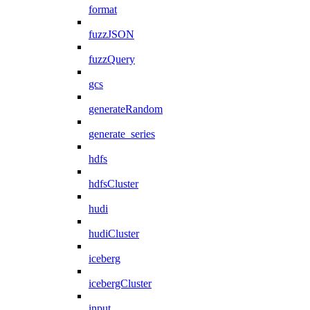
format
fuzzJSON
fuzzQuery
gcs
generateRandom
generate_series
hdfs
hdfsCluster
hudi
hudiCluster
iceberg
icebergCluster
input