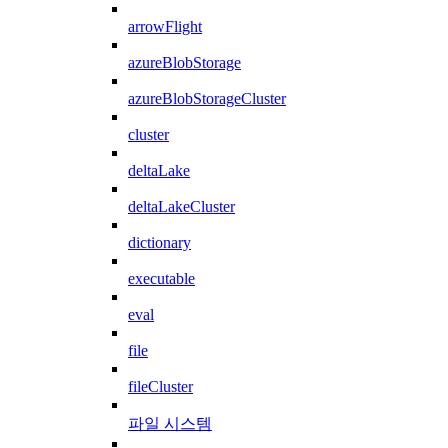
arrowFlight
azureBlobStorage
azureBlobStorageCluster
cluster
deltaLake
deltaLakeCluster
dictionary
executable
eval
file
fileCluster
파일 시스템