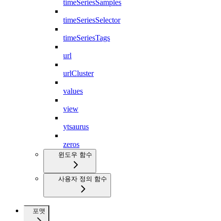
timeSeriesSamples
timeSeriesSelector
timeSeriesTags
url
urlCluster
values
view
ytsaurus
zeros
윈도우 함수
사용자 정의 함수
포맷