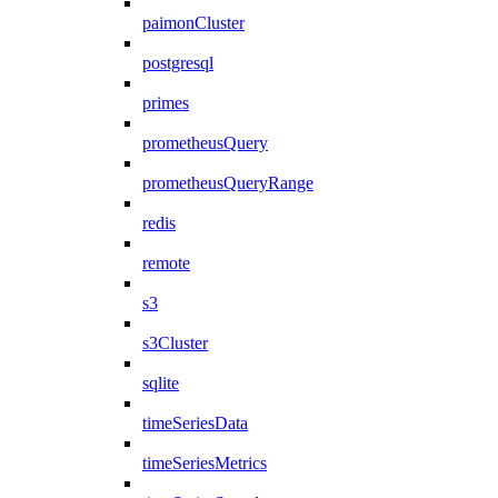
paimonCluster
postgresql
primes
prometheusQuery
prometheusQueryRange
redis
remote
s3
s3Cluster
sqlite
timeSeriesData
timeSeriesMetrics