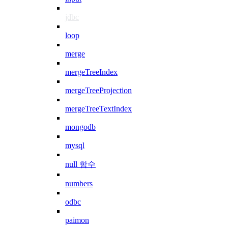
jdbc
loop
merge
mergeTreeIndex
mergeTreeProjection
mergeTreeTextIndex
mongodb
mysql
null 함수
numbers
odbc
paimon