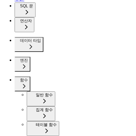
SQL 문
연산자
데이터 타입
엔진
함수
일반 함수
집계 함수
테이블 함수