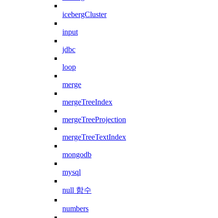
icebergCluster
input
jdbc
loop
merge
mergeTreeIndex
mergeTreeProjection
mergeTreeTextIndex
mongodb
mysql
null 함수
numbers