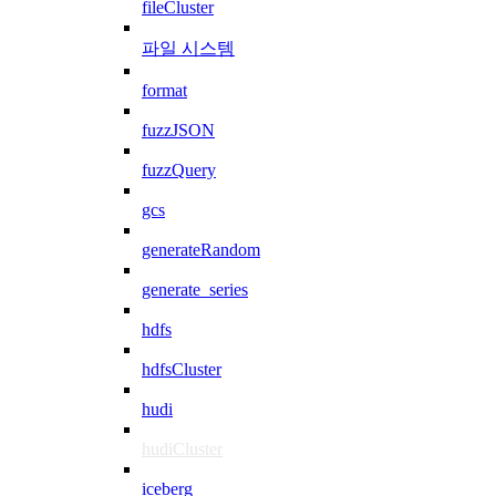
fileCluster
파일 시스템
format
fuzzJSON
fuzzQuery
gcs
generateRandom
generate_series
hdfs
hdfsCluster
hudi
hudiCluster
iceberg