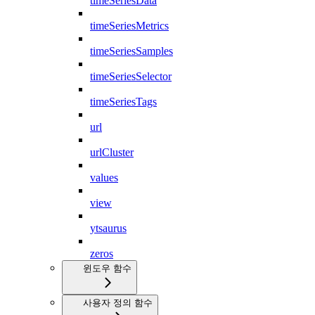
timeSeriesData
timeSeriesMetrics
timeSeriesSamples
timeSeriesSelector
timeSeriesTags
url
urlCluster
values
view
ytsaurus
zeros
윈도우 함수
사용자 정의 함수