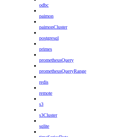
odbc
paimon
paimonCluster
postgresql
primes
prometheusQuery
prometheusQueryRange
redis
remote
s3
s3Cluster
sqlite