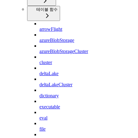
테이블 함수
arrowFlight
azureBlobStorage
azureBlobStorageCluster
cluster
deltaLake
deltaLakeCluster
dictionary
executable
eval
file