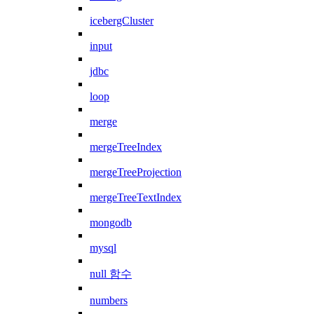
icebergCluster
input
jdbc
loop
merge
mergeTreeIndex
mergeTreeProjection
mergeTreeTextIndex
mongodb
mysql
null 함수
numbers