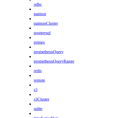
odbc
paimon
paimonCluster
postgresql
primes
prometheusQuery
prometheusQueryRange
redis
remote
s3
s3Cluster
sqlite