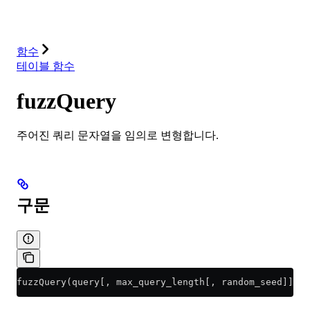
솔루션
통합
리소스
함수
테이블 함수
fuzzQuery
주어진 쿼리 문자열을 임의로 변형합니다.
구문
fuzzQuery(query[, max_query_length[, random_seed]])