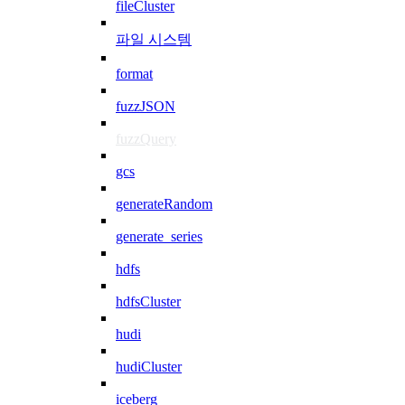
fileCluster
파일 시스템
format
fuzzJSON
fuzzQuery
gcs
generateRandom
generate_series
hdfs
hdfsCluster
hudi
hudiCluster
iceberg