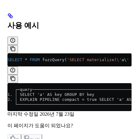
사용 예시
SELECT
 *
 FROM
 fuzzQuery(
'SELECT materialize(\'
a\
' AS 
   ┌─query───────────────────────────────────────────
1. │ SELECT 'a' AS key GROUP BY key                  
2. │ EXPLAIN PIPELINE compact = true SELECT 'a' AS ke
   └─────────────────────────────────────────────────
마지막 수정일
2026년 7월 23일
이 페이지가 도움이 되었나요?