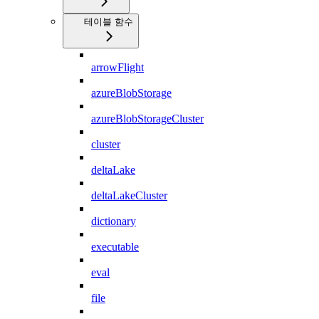
테이블 함수
arrowFlight
azureBlobStorage
azureBlobStorageCluster
cluster
deltaLake
deltaLakeCluster
dictionary
executable
eval
file