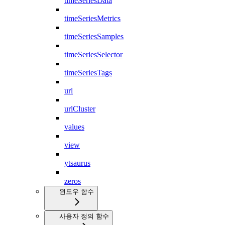
timeSeriesData
timeSeriesMetrics
timeSeriesSamples
timeSeriesSelector
timeSeriesTags
url
urlCluster
values
view
ytsaurus
zeros
윈도우 함수
사용자 정의 함수