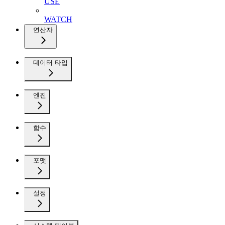
USE
WATCH
연산자
데이터 타입
엔진
함수
포맷
설정