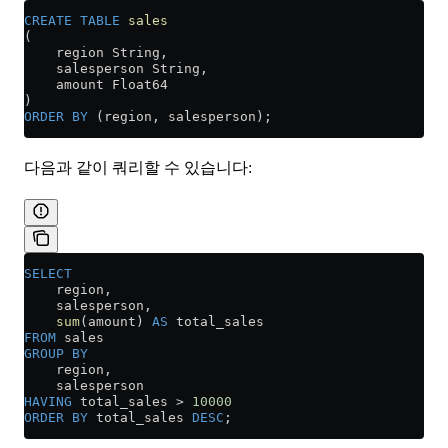
CREATE
 TABLE
 sales
(
    region String,
    salesperson String,
    amount Float64
)
ORDER BY
 (region, salesperson);
다음과 같이 쿼리할 수 있습니다:
SELECT
    region,
    salesperson,
    sum
(amount) 
AS
 total_sales
FROM
 sales
GROUP BY
    region,
    salesperson
HAVING
 total_sales 
>
 10000
ORDER BY
 total_sales 
DESC
;