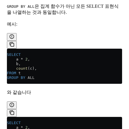
은 집계 함수가 아닌 모든 SELECT 표현식
GROUP BY ALL
을 나열하는 것과 동일합니다.
예시:
SELECT
    a 
*
 2
,
    b,
    count
(c),
FROM
 t
GROUP BY
 ALL
와 같습니다
SELECT
    a 
*
 2
,