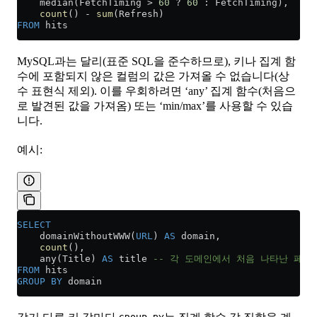
    median(FetchTiming 
>
 60
 ? 
60
 : FetchTiming),
    count
() 
-
 sum
(Refresh)
FROM
 hits
MySQL과는 달리(표준 SQL을 준수하므로), 키나 집계 함
수에 포함되지 않은 컬럼의 값은 가져올 수 없습니다(상
수 표현식 제외). 이를 우회하려면 ‘any’ 집계 함수(처음으
로 발견된 값을 가져옴) 또는 ‘min/max’를 사용할 수 있습
니다.
예시:
SELECT
    domainWithoutWWW(
URL
) 
AS
 domain,
    count
(),
    any(Title) 
AS
 title 
-- 각 도메인에서 처음 나타난 페이
FROM
 hits
GROUP BY
 domain