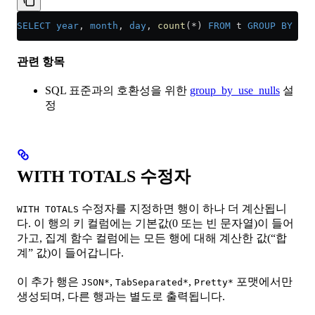
SELECT
 year
, 
month
, 
day
, 
count
(
*
) 
FROM
 t 
GROUP BY
 yea
관련 항목
SQL 표준과의 호환성을 위한
group_by_use_nulls
설
정
WITH TOTALS 수정자
수정자를 지정하면 행이 하나 더 계산됩니
WITH TOTALS
다. 이 행의 키 컬럼에는 기본값(0 또는 빈 문자열)이 들어
가고, 집계 함수 컬럼에는 모든 행에 대해 계산한 값(“합
계” 값)이 들어갑니다.
이 추가 행은
,
,
포맷에서만
JSON*
TabSeparated*
Pretty*
생성되며, 다른 행과는 별도로 출력됩니다.