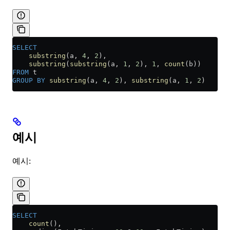
SELECT
    substring
(a, 
4
, 
2
),
    substring
(
substring
(a, 
1
, 
2
), 
1
, 
count
(b))
FROM
 t
GROUP BY
 substring
(a, 
4
, 
2
), 
substring
(a, 
1
, 
2
)
예시
예시:
SELECT
    count
(),