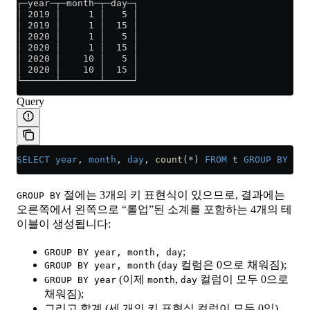
┌─year─┬─month─┬─day─┐
│ 2019 │     1 │   5 │
│ 2019 │     1 │  15 │
│ 2020 │     1 │   5 │
│ 2020 │     1 │  15 │
│ 2020 │    10 │   5 │
│ 2020 │    10 │  15 │
└──────┴───────┴─────┘
Query
SELECT
 year
, 
month
, 
day
, 
count
(
*
) 
FROM
 t 
GROUP BY
 ROL
절에는 3개의 키 표현식이 있으므로, 결과에는
GROUP BY
오른쪽에서 왼쪽으로 “롤업”된 소계를 포함하는 4개의 테
이블이 생성됩니다:
;
GROUP BY year, month, day
(
컬럼은 0으로 채워짐);
GROUP BY year, month
day
(이제
,
컬럼이 모두 0으로
GROUP BY year
month
day
채워짐);
그리고 합계 (세 개의 키 표현식 컬럼이 모두 0임).