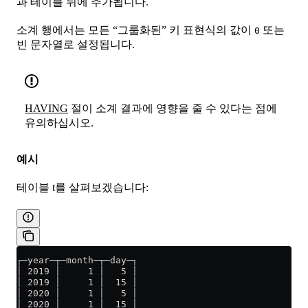
과 테이블 뒤에 추가됩니다.
소계 행에서는 모든 “그룹화된” 키 표현식의 값이
또는
0
빈 문자열로 설정됩니다.
HAVING
절이 소계 결과에 영향을 줄 수 있다는 점에
유의하십시오.
예시
테이블 t를 살펴보겠습니다:
┌─year─┬─month─┬─day─┐
│ 2019 │     1 │   5 │
│ 2019 │     1 │  15 │
│ 2020 │     1 │   5 │
│ 2020 │     1 │  15 │