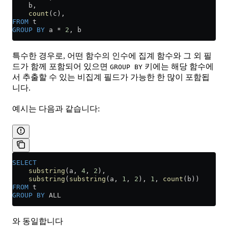
    b,
    count
(c),
FROM
 t
GROUP BY
 a 
*
 2
, b
특수한 경우로, 어떤 함수의 인수에 집계 함수와 그 외 필
드가 함께 포함되어 있으면
키에는 해당 함수에
GROUP BY
서 추출할 수 있는 비집계 필드가 가능한 한 많이 포함됩
니다.
예시는 다음과 같습니다:
SELECT
    substring
(a, 
4
, 
2
),
    substring
(
substring
(a, 
1
, 
2
), 
1
, 
count
(b))
FROM
 t
GROUP BY
 ALL
와 동일합니다