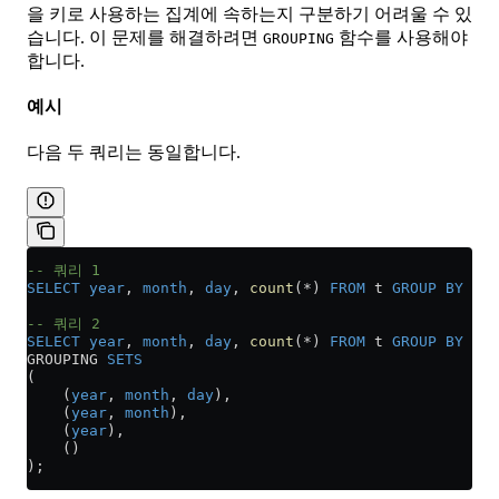
을 키로 사용하는 집계에 속하는지 구분하기 어려울 수 있
습니다. 이 문제를 해결하려면
함수를 사용해야
GROUPING
합니다.
예시
다음 두 쿼리는 동일합니다.
-- 쿼리 1
SELECT
 year
, 
month
, 
day
, 
count
(
*
) 
FROM
 t 
GROUP BY
 yea
-- 쿼리 2
SELECT
 year
, 
month
, 
day
, 
count
(
*
) 
FROM
 t 
GROUP BY
GROUPING 
SETS
(
    (
year
, 
month
, 
day
),
    (
year
, 
month
),
    (
year
),
    ()
);