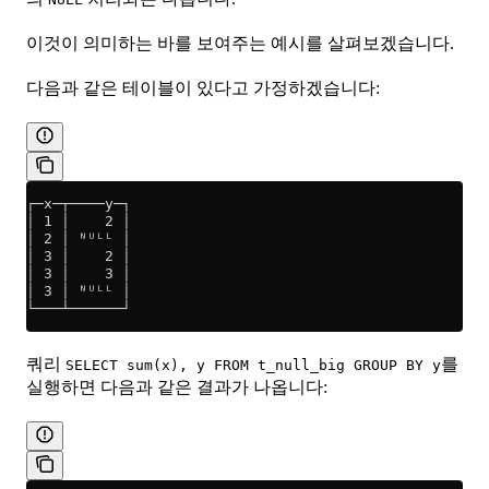
이것이 의미하는 바를 보여주는 예시를 살펴보겠습니다.
다음과 같은 테이블이 있다고 가정하겠습니다:
┌─x─┬────y─┐
│ 1 │    2 │
│ 2 │ ᴺᵁᴸᴸ │
│ 3 │    2 │
│ 3 │    3 │
│ 3 │ ᴺᵁᴸᴸ │
└───┴──────┘
쿼리
를
SELECT sum(x), y FROM t_null_big GROUP BY y
실행하면 다음과 같은 결과가 나옵니다: