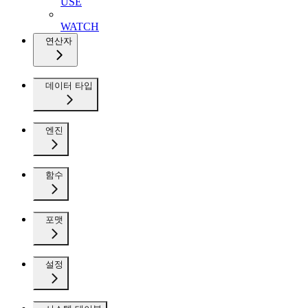
USE
WATCH
연산자
데이터 타입
엔진
함수
포맷
설정