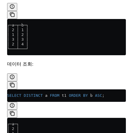
┌─a─┬─b─┐
│ 2 │ 1 │
│ 1 │ 2 │
│ 3 │ 3 │
│ 2 │ 4 │
└───┴───┘
데이터 조회:
SELECT DISTINCT
 a 
FROM
 t1 
ORDER BY
 b 
ASC
;
┌─a─┐
│ 2 │