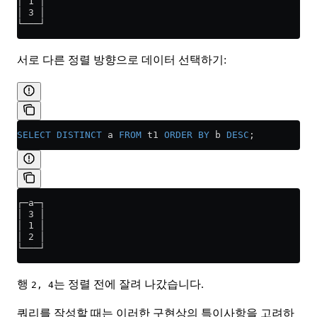
│ 1 │
│ 3 │
└───┘
서로 다른 정렬 방향으로 데이터 선택하기:
SELECT DISTINCT
 a 
FROM
 t1 
ORDER BY
 b 
DESC
;
┌─a─┐
│ 3 │
│ 1 │
│ 2 │
└───┘
행
는 정렬 전에 잘려 나갔습니다.
2, 4
쿼리를 작성할 때는 이러한 구현상의 특이사항을 고려하