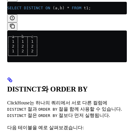
SELECT DISTINCT
 ON
 (a,b) 
*
 FROM
 t1;
┌─a─┬─b─┬─c─┐
│ 1 │ 1 │ 1 │
│ 2 │ 2 │ 2 │
│ 1 │ 2 │ 2 │
└───┴───┴───┘
DISTINCT와 ORDER BY
ClickHouse는 하나의 쿼리에서 서로 다른 컬럼에
절과
절을 함께 사용할 수 있습니다.
DISTINCT
ORDER BY
절은
절보다 먼저 실행됩니다.
DISTINCT
ORDER BY
다음 테이블을 예로 살펴보겠습니다: