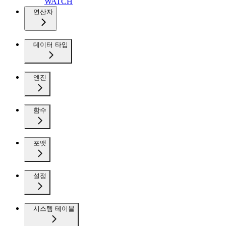
WATCH
연산자
데이터 타입
엔진
함수
포맷
설정
시스템 테이블