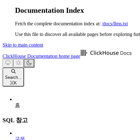
Documentation Index
Fetch the complete documentation index at:
/docs/llms.txt
Use this file to discover all available pages before exploring fur
Skip to main content
ClickHouse Documentation
home page
Search...
⌘
K
홈
SQL 참고
구문