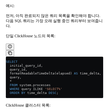
예시:
먼저, 아직 완료되지 않은 쿼리 목록을 확인해야 합니다.
다음 SQL 쿼리는 가장 오래 실행 중인 쿼리부터 보여줍니
다.
단일 ClickHouse 노드의 목록:
SELECT
  initial_query_id,
  query_id,
  formatReadableTimeDelta(elapsed) 
AS
 time_delta,
  query,
  *
  FROM
 system
.
processes
  WHERE
 query ILIKE 
'SELECT%'
  ORDER BY
 time_delta 
DESC
;
ClickHouse 클러스터 목록: