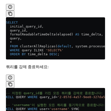
SELECT
  initial_query_id,
  query_id,
  formatReadableTimeDelta(elapsed) 
AS
 time_delta,
  query,
  *
  FROM
 clusterAllReplicas(
default
, 
system
.
processes
)
  WHERE
 query ILIKE 
'SELECT%'
  ORDER BY
 time_delta 
DESC
;
쿼리를 강제 종료하세요:
-- 지정된 query_id를 가진 모든 쿼리를 강제로 종료합니다:
KILL
 QUERY 
WHERE
 query_id
=
'2-857d-4a57-9ee0-327da5d60
-- 'username'이 실행한 모든 쿼리를 동기적으로 종료합니다:
KILL
 QUERY 
WHERE
 user
=
'username'
 SYNC