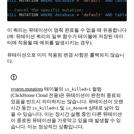
KILL
 MUTATION 
WHERE
 database
 =
 'default'
 AND
 table
 =
 
-- Cancel the specific mutation:
KILL
 MUTATION 
WHERE
 database
 =
 'default'
 AND
 table
 =
 
이 쿼리는 뮤테이션이 멈춰 완료될 수 없을 때 유용합니다
(예: 뮤테이션 쿼리의 일부 함수가 테이블에 저장된 데이
터에 적용될 때 예외를 발생시키는 경우).
뮤테이션으로 이미 적용된 변경 사항은 롤백되지 않습니
다.
system.mutations
테이블의
컬럼
is_killed=1
(ClickHouse Cloud 전용)은 뮤테이션이 완전히 종료되
었음을 반드시 의미하지는 않습니다. 뮤테이션이 오랜
시간 동안
및
상태로 남아 있
is_killed=1
is_done=0
을 수 있습니다. 이는 장시간 실행 중인 다른 뮤테이션
이 종료된 뮤테이션을 가로막고 있을 때 발생할 수 있
습니다. 이는 정상적인 상황입니다.