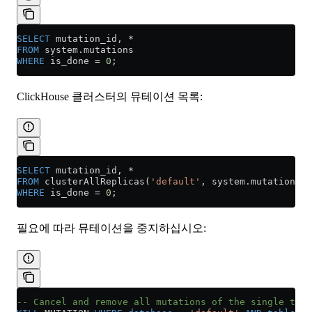
SELECT
 mutation_id, 
*
FROM
 system
.
mutations
WHERE
 is_done 
=
 0
;
ClickHouse 클러스터의 뮤테이션 목록:
SELECT
 mutation_id, 
*
FROM
 clusterAllReplicas(
'default'
, 
system
.
mutations
)
WHERE
 is_done 
=
 0
;
필요에 따라 뮤테이션을 중지하십시오:
-- Cancel and remove all mutations of the single tabl