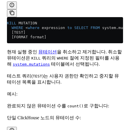
KILL
 MUTATION
  WHERE
 <
where
 expression 
to
 SELECT
 FROM
 system
.
mutat
  [TEST]
  [FORMAT format]
현재 실행 중인
뮤테이션
을 취소하고 제거합니다. 취소할
뮤테이션은
쿼리의
절에 지정된 필터를 사용
KILL
WHERE
해
테이블에서 선택됩니다.
system.mutations
테스트 쿼리(
)는 사용자 권한만 확인하고 중지할 뮤
TEST
테이션 목록을 표시합니다.
예시:
완료되지 않은 뮤테이션 수를
로 구합니다:
count()
단일 ClickHouse 노드의 뮤테이션 수: