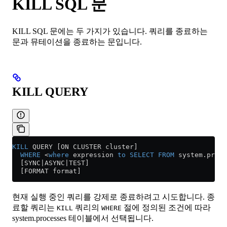
KILL SQL 문
KILL SQL 문에는 두 가지가 있습니다. 쿼리를 종료하는
문과 뮤테이션을 종료하는 문입니다.
KILL QUERY
KILL
 QUERY [ON CLUSTER cluster]
  WHERE
 <
where
 expression 
to
 SELECT
 FROM
 system
.
proce
  [SYNC|ASYNC|TEST]
  [FORMAT format]
현재 실행 중인 쿼리를 강제로 종료하려고 시도합니다. 종
료할 쿼리는
쿼리의
절에 정의된 조건에 따라
KILL
WHERE
system.processes 테이블에서 선택됩니다.