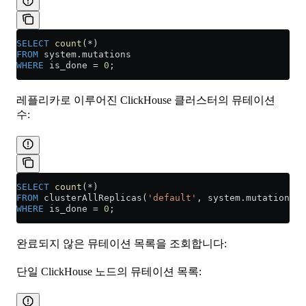
SELECT
 count
(
*
)
FROM
 system
.
mutations
WHERE
 is_done 
=
 0
;
레플리카로 이루어진 ClickHouse 클러스터의 뮤테이션
수:
SELECT
 count
(
*
)
FROM
 clusterAllReplicas(
'default'
, 
system
.
mutations
)
WHERE
 is_done 
=
 0
;
완료되지 않은 뮤테이션 목록을 조회합니다:
단일 ClickHouse 노드의 뮤테이션 목록: