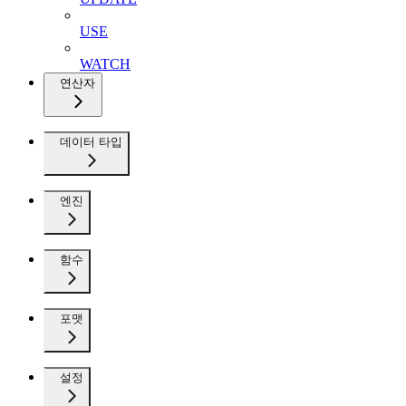
USE
WATCH
연산자
데이터 타입
엔진
함수
포맷
설정