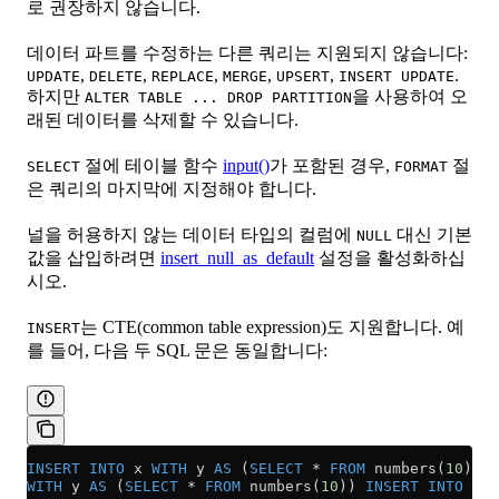
로 권장하지 않습니다.
데이터 파트를 수정하는 다른 쿼리는 지원되지 않습니다:
,
,
,
,
,
.
UPDATE
DELETE
REPLACE
MERGE
UPSERT
INSERT UPDATE
하지만
을 사용하여 오
ALTER TABLE ... DROP PARTITION
래된 데이터를 삭제할 수 있습니다.
절에 테이블 함수
input()
가 포함된 경우,
절
SELECT
FORMAT
은 쿼리의 마지막에 지정해야 합니다.
널을 허용하지 않는 데이터 타입의 컬럼에
대신 기본
NULL
값을 삽입하려면
insert_null_as_default
설정을 활성화하십
시오.
는 CTE(common table expression)도 지원합니다. 예
INSERT
를 들어, 다음 두 SQL 문은 동일합니다:
INSERT INTO
 x 
WITH
 y 
AS
 (
SELECT
 *
 FROM
 numbers(
10
)) 
S
WITH
 y 
AS
 (
SELECT
 *
 FROM
 numbers(
10
)) 
INSERT INTO
 x 
S