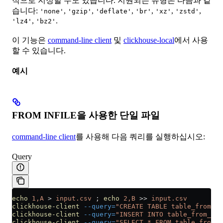
적으로 지정할 수도 있습니다. 지원되는 유형은 다음과 같
습니다:
,
,
,
,
,
,
'none'
'gzip'
'deflate'
'br'
'xz'
'zstd'
,
.
'lz4'
'bz2'
이 기능은
command-line client
및
clickhouse-local
에서 사용
할 수 있습니다.
예시
FROM INFILE을 사용한 단일 파일
command-line client
를 사용해 다음 쿼리를 실행하십시오:
Query
echo
 1,A
 >
 input.csv
 ; 
echo
 2,B
 >>
 input.csv
clickhouse-client
 --query=
"CREATE TABLE table_from_fi
clickhouse-client
 --query=
"INSERT INTO table_from_fil
clickhouse-client
 --query=
"SELECT * FROM table_from_f