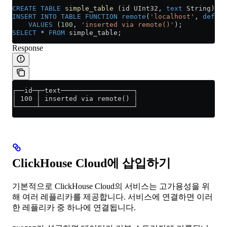
CREATE
 TABLE
 simple_table
 (id UInt32, 
text
 String) EN
INSERT INTO
 TABLE
 FUNCTION
 remote
(
'localhost'
, 
defaul
    VALUES
 (
100
, 
'inserted via remote()'
);
SELECT
 *
 FROM
 simple_table;
Response
┌──id─┬─text──────────────────┐
│ 100 │ inserted via remote() │
└─────┴───────────────────────┘
ClickHouse Cloud에 삽입하기
기본적으로 ClickHouse Cloud의 서비스는 고가용성을 위
해 여러 레플리카를 제공합니다. 서비스에 연결하면 이러
한 레플리카 중 하나에 연결됩니다.