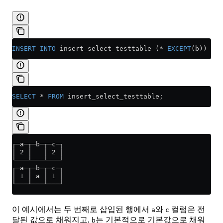
INSERT INTO
 insert_select_testtable (
*
 EXCEPT
(b)) 
Val
SELECT
 *
 FROM
 insert_select_testtable;
┌─a─┬─b─┬─c─┐
│ 2 │   │ 2 │
└───┴───┴───┘
┌─a─┬─b─┬─c─┐
│ 1 │ a │ 1 │
└───┴───┴───┘
이 예시에서는 두 번째로 삽입된 행에서
와
컬럼은 전
a
c
달된 값으로 채워지고,
는 기본적으로 기본값으로 채워
b