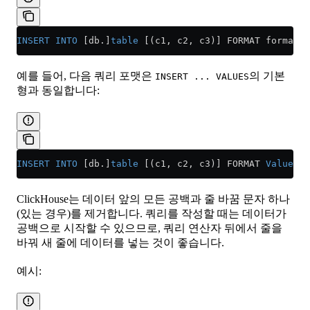
INSERT INTO
 [db.]
table
 [(c1, c2, c3)] FORMAT format_
예를 들어, 다음 쿼리 포맷은
의 기본
INSERT ... VALUES
형과 동일합니다:
INSERT INTO
 [db.]
table
 [(c1, c2, c3)] FORMAT 
Values
 (
ClickHouse는 데이터 앞의 모든 공백과 줄 바꿈 문자 하나
(있는 경우)를 제거합니다. 쿼리를 작성할 때는 데이터가
공백으로 시작할 수 있으므로, 쿼리 연산자 뒤에서 줄을
바꿔 새 줄에 데이터를 넣는 것이 좋습니다.
예시: