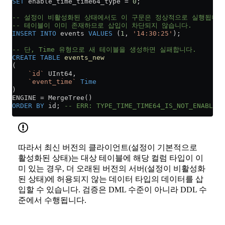
SET
 enable_time_time64_type 
=
 0
;
-- 설정이 비활성화된 상태에서도 이 구문은 정상적으로 실행됩니다
-- 테이블이 이미 존재하므로 삽입이 차단되지 않습니다.
INSERT INTO
 events 
VALUES
 (
1
, 
'14:30:25'
);
-- 단, Time 유형으로 새 테이블을 생성하면 실패합니다.
CREATE
 TABLE
 events_new
(
    `id`
 UInt64,
    `event_time`
 Time
)
ENGINE 
=
 MergeTree()
ORDER BY
 id; 
-- ERR: TYPE_TIME_TIME64_IS_NOT_ENABLED
따라서 최신 버전의 클라이언트(설정이 기본적으로
활성화된 상태)는 대상 테이블에 해당 컬럼 타입이 이
미 있는 경우, 더 오래된 버전의 서버(설정이 비활성화
된 상태)에 허용되지 않는 데이터 타입의 데이터를 삽
입할 수 있습니다. 검증은 DML 수준이 아니라 DDL 수
준에서 수행됩니다.