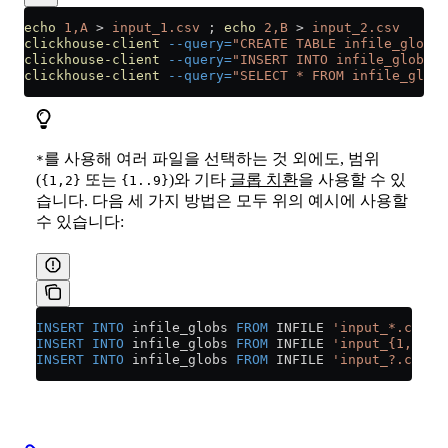
echo
 1,A
 >
 input_1.csv
 ; 
echo
 2,B
 >
 input_2.csv
clickhouse-client
 --query=
"CREATE TABLE infile_globs 
clickhouse-client
 --query=
"INSERT INTO infile_globs F
clickhouse-client
 --query=
"SELECT * FROM infile_globs
를 사용해 여러 파일을 선택하는 것 외에도, 범위
*
(
또는
)와 기타
글롭 치환
을 사용할 수 있
{1,2}
{1..9}
습니다. 다음 세 가지 방법은 모두 위의 예시에 사용할
수 있습니다:
INSERT INTO
 infile_globs 
FROM
 INFILE 
'input_*.csv'
 
INSERT INTO
 infile_globs 
FROM
 INFILE 
'input_{1,2}.c
INSERT INTO
 infile_globs 
FROM
 INFILE 
'input_?.csv'
 