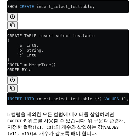
SHOW 
CREATE
 insert_select_testtable;
CREATE TABLE insert_select_testtable
(
    `a` Int8,
    `b` String,
    `c` Int8
)
ENGINE = MergeTree()
ORDER BY a
INSERT INTO
 insert_select_testtable (
*
) 
VALUES
 (
1
, 
'a
컬럼을 제외한 모든 컬럼에 데이터를 삽입하려면
b
키워드를 사용할 수 있습니다. 위 구문과 관련해,
EXCEPT
지정한 컬럼(
)의 개수와 삽입하는 값(
(c1, c3)
VALUES
)의 개수가 같도록 해야 합니다:
(v11, v13)