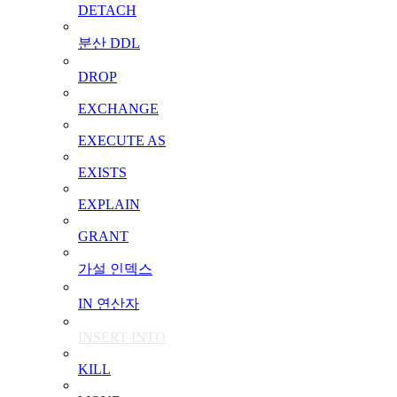
DETACH
분산 DDL
DROP
EXCHANGE
EXECUTE AS
EXISTS
EXPLAIN
GRANT
가설 인덱스
IN 연산자
INSERT INTO
KILL