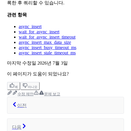
록한 후 쿼리할 수 있습니다.
관련 항목
async_insert
wait_for_async_insert
wait_for_async_insert_timeout
async_insert_max_data_size
async_insert_busy_timeout_ms
async_insert_stale_timeout_ms
마지막 수정일
2026년 7월 3일
이 페이지가 도움이 되었나요?
예
아니오
수정 제안
문제 보고
이전
다음