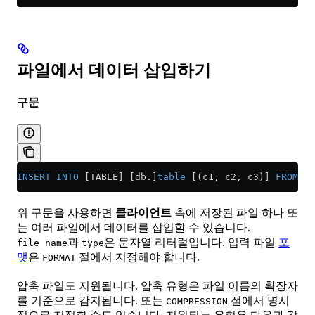
파일에서 데이터 삽입하기
구문
INSERT INTO
 [TABLE] [db.]
table
 [(c1, c2, c3)] 
FROM
 IN
위 구문을 사용하면
클라이언트
측에 저장된 파일 하나 또
는 여러 파일에서 데이터를 삽입할 수 있습니다.
과
은 문자열 리터럴입니다. 입력 파일
포
file_name
type
맷
은
절에서 지정해야 합니다.
FORMAT
압축 파일도 지원됩니다. 압축 유형은 파일 이름의 확장자
를 기준으로 감지됩니다. 또는
절에서 명시
COMPRESSION