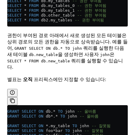
SELECT
 *
 FROM
 db
.
my_tables
 -- 권한 부여됨
SELECT
 *
 FROM
 db
.
my_tables_0
 -- 권한 부여됨
SELECT
 *
 FROM
 db
.
my_tables_1
 -- 권한 부여됨
SELECT
 *
 FROM
 db
.
other_table
 -- 권한 부여됨
SELECT
 *
 FROM
 db2
.
my_tables
 -- 권한 부여됨
권한이 부여된 경로 아래에서 새로 생성된 모든 테이블은
상위 경로의 모든 권한을 자동으로 상속받습니다. 예를 들
어,
쿼리를 실행한 다음
GRANT SELECT ON db.* TO john
새 테이블
을 생성하면 사용자
은
db.new_table
john
쿼리를 실행할 수 있습니
SELECT * FROM db.new_table
다.
별표는
오직
프리픽스에만 지정할 수 있습니다:
GRANT
 SELECT
 ON
 db.
*
 TO
 john 
-- 올바름
GRANT
 SELECT
 ON
 db
*
.
*
 TO
 john 
-- 올바름
GRANT
 SELECT
 ON
 *
.my_table 
TO
 john 
-- 잘못됨
GRANT
 SELECT
 ON
 foo
*
bar 
TO
 john 
-- 잘못됨