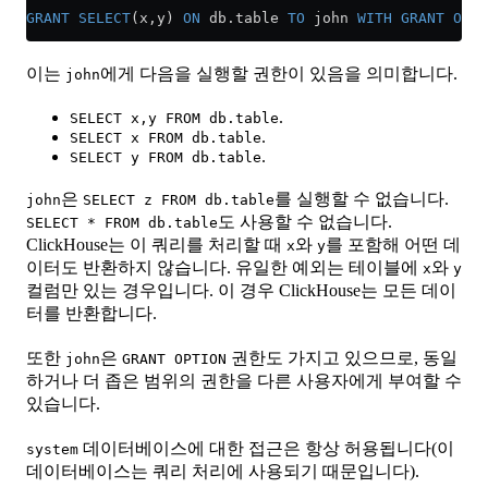
GRANT
 SELECT
(x,y) 
ON
 db
.
table
 TO
 john 
WITH
 GRANT
 OPTI
이는
에게 다음을 실행할 권한이 있음을 의미합니다.
john
.
SELECT x,y FROM db.table
.
SELECT x FROM db.table
.
SELECT y FROM db.table
은
를 실행할 수 없습니다.
john
SELECT z FROM db.table
도 사용할 수 없습니다.
SELECT * FROM db.table
ClickHouse는 이 쿼리를 처리할 때
와
를 포함해 어떤 데
x
y
이터도 반환하지 않습니다. 유일한 예외는 테이블에
와
x
y
컬럼만 있는 경우입니다. 이 경우 ClickHouse는 모든 데이
터를 반환합니다.
또한
은
권한도 가지고 있으므로, 동일
john
GRANT OPTION
하거나 더 좁은 범위의 권한을 다른 사용자에게 부여할 수
있습니다.
데이터베이스에 대한 접근은 항상 허용됩니다(이
system
데이터베이스는 쿼리 처리에 사용되기 때문입니다).