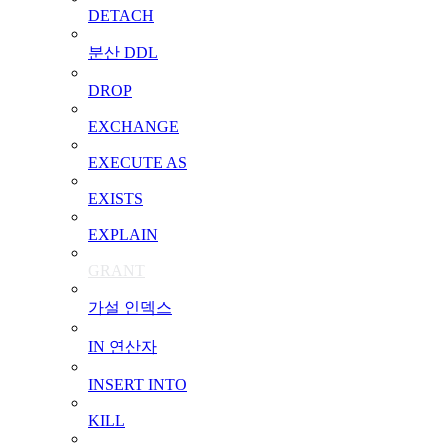
DETACH
분산 DDL
DROP
EXCHANGE
EXECUTE AS
EXISTS
EXPLAIN
GRANT
가설 인덱스
IN 연산자
INSERT INTO
KILL