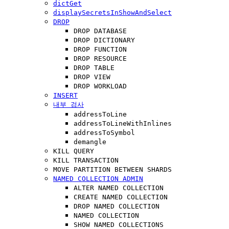
dictGet
displaySecretsInShowAndSelect
DROP
DROP DATABASE
DROP DICTIONARY
DROP FUNCTION
DROP RESOURCE
DROP TABLE
DROP VIEW
DROP WORKLOAD
INSERT
내부 검사
addressToLine
addressToLineWithInlines
addressToSymbol
demangle
KILL QUERY
KILL TRANSACTION
MOVE PARTITION BETWEEN SHARDS
NAMED COLLECTION ADMIN
ALTER NAMED COLLECTION
CREATE NAMED COLLECTION
DROP NAMED COLLECTION
NAMED COLLECTION
SHOW NAMED COLLECTIONS