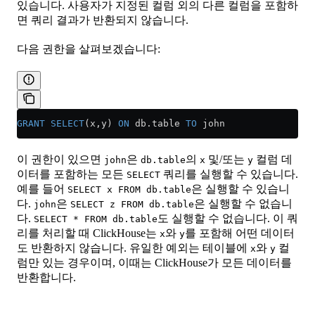
있습니다. 사용자가 지정된 컬럼 외의 다른 컬럼을 포함하
면 쿼리 결과가 반환되지 않습니다.
다음 권한을 살펴보겠습니다:
GRANT
 SELECT
(x,y) 
ON
 db
.
table
 TO
 john
이 권한이 있으면
은
의
및/또는
컬럼 데
john
db.table
x
y
이터를 포함하는 모든
쿼리를 실행할 수 있습니다.
SELECT
예를 들어
은 실행할 수 있습니
SELECT x FROM db.table
다.
은
은 실행할 수 없습니
john
SELECT z FROM db.table
다.
도 실행할 수 없습니다. 이 쿼
SELECT * FROM db.table
리를 처리할 때 ClickHouse는
와
를 포함해 어떤 데이터
x
y
도 반환하지 않습니다. 유일한 예외는 테이블에
와
컬
x
y
럼만 있는 경우이며, 이때는 ClickHouse가 모든 데이터를
반환합니다.