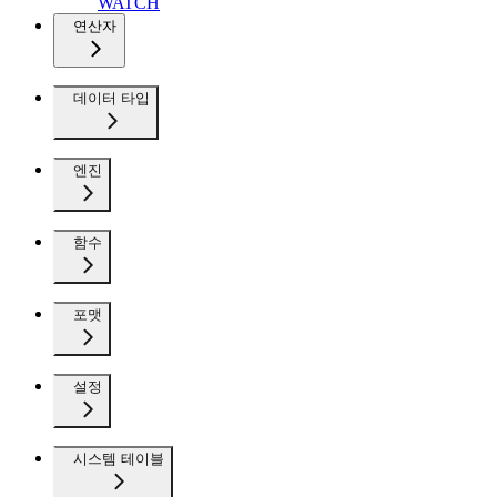
WATCH
연산자
데이터 타입
엔진
함수
포맷
설정
시스템 테이블