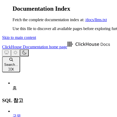
Documentation Index
Fetch the complete documentation index at:
/docs/llms.txt
Use this file to discover all available pages before exploring fur
Skip to main content
ClickHouse Documentation
home page
Search...
⌘
K
홈
SQL 참고
구문