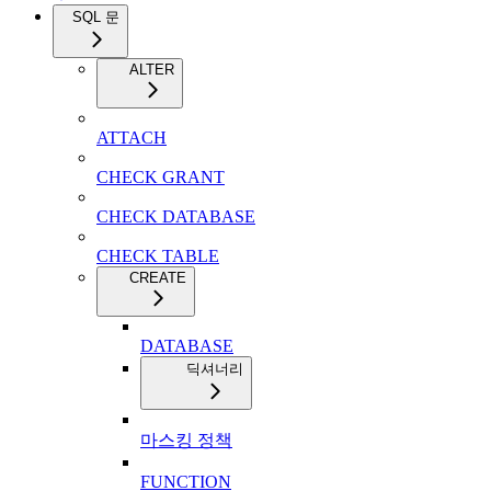
SQL 문
ALTER
ATTACH
CHECK GRANT
CHECK DATABASE
CHECK TABLE
CREATE
DATABASE
딕셔너리
마스킹 정책
FUNCTION