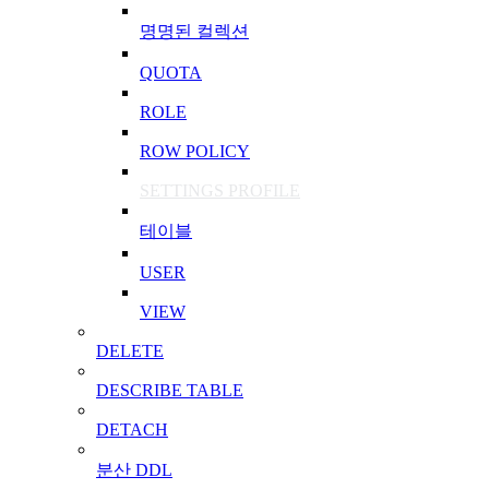
명명된 컬렉션
QUOTA
ROLE
ROW POLICY
SETTINGS PROFILE
테이블
USER
VIEW
DELETE
DESCRIBE TABLE
DETACH
분산 DDL