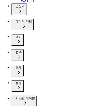
WATCH
연산자
데이터 타입
엔진
함수
포맷
설정
시스템 테이블