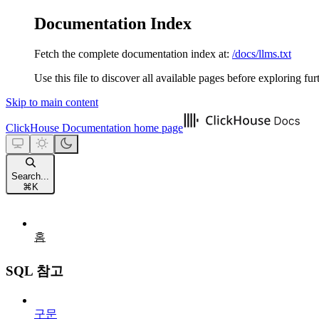
Documentation Index
Fetch the complete documentation index at:
/docs/llms.txt
Use this file to discover all available pages before exploring fur
Skip to main content
ClickHouse Documentation
home page
Search...
⌘
K
홈
SQL 참고
구문