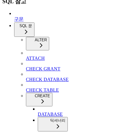
SQL 참고
구문
SQL 문
ALTER
ATTACH
CHECK GRANT
CHECK DATABASE
CHECK TABLE
CREATE
DATABASE
딕셔너리