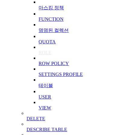
마스킹 정책
FUNCTION
명명된 컬렉션
QUOTA
ROLE
ROW POLICY
SETTINGS PROFILE
테이블
USER
VIEW
DELETE
DESCRIBE TABLE