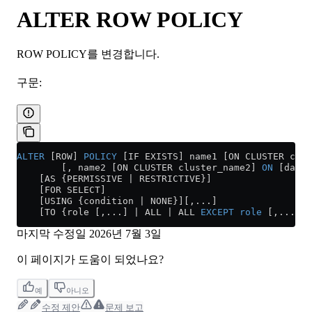
ALTER ROW POLICY
ROW POLICY를 변경합니다.
구문:
ALTER
 [ROW] 
POLICY
 [IF EXISTS] name1 [ON CLUSTER clus
        [, name2 [ON CLUSTER cluster_name2] 
ON
 [datab
    [AS {PERMISSIVE | RESTRICTIVE}]
    [FOR SELECT]
    [USING {condition | NONE}][,...]
    [TO {role [,...] | ALL | ALL 
EXCEPT
 role
 [,...]}]
마지막 수정일
2026년 7월 3일
이 페이지가 도움이 되었나요?
예
아니오
수정 제안
문제 보고