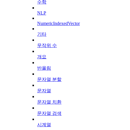
수학
NLP
NumericIndexedVector
기타
무작위 수
개요
반올림
문자열 분할
문자열
문자열 치환
문자열 검색
시계열