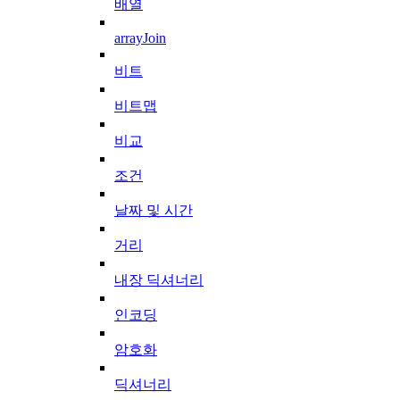
배열
arrayJoin
비트
비트맵
비교
조건
날짜 및 시간
거리
내장 딕셔너리
인코딩
암호화
딕셔너리