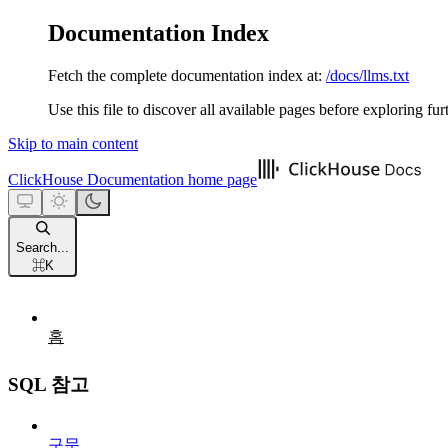
Documentation Index
Fetch the complete documentation index at:
/docs/llms.txt
Use this file to discover all available pages before exploring fur
Skip to main content
ClickHouse Documentation
home page
Search...
⌘
K
홈
SQL 참고
구문