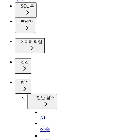
SQL 문
연산자
데이터 타입
엔진
함수
일반 함수
AI
산술