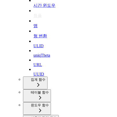
시간 윈도우
튜플
맵
형 변환
ULID
uniqTheta
URL
UUID
집계 함수
테이블 함수
윈도우 함수