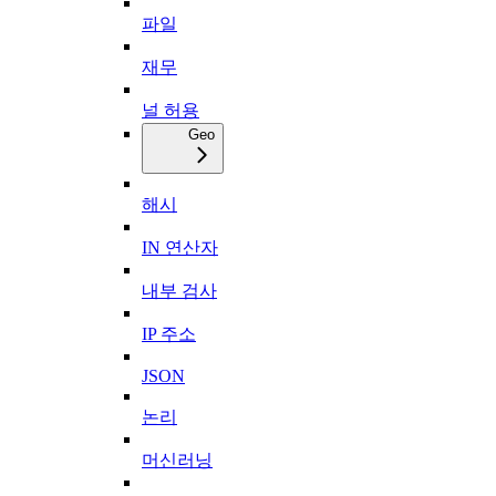
파일
재무
널 허용
Geo
해시
IN 연산자
내부 검사
IP 주소
JSON
논리
머신러닝