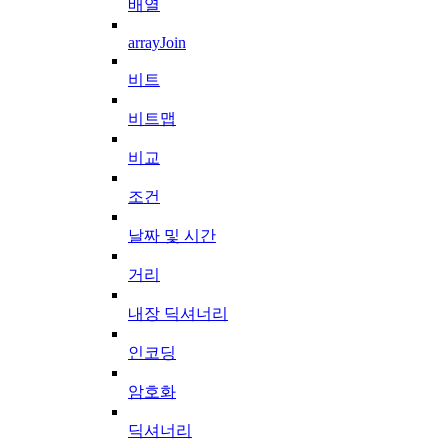
배열
arrayJoin
비트
비트맵
비교
조건
날짜 및 시간
거리
내장 딕셔너리
인코딩
암호화
딕셔너리