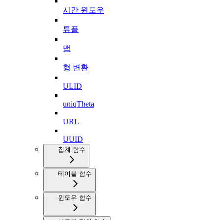
시간 윈도우
튜플
맵
형 변환
ULID
uniqTheta
URL
UUID
집계 함수
테이블 함수
윈도우 함수