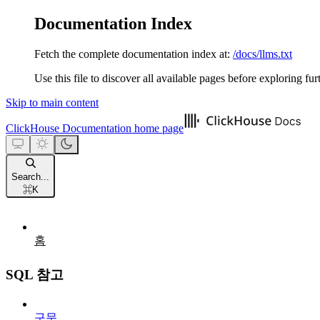
Documentation Index
Fetch the complete documentation index at:
/docs/llms.txt
Use this file to discover all available pages before exploring fur
Skip to main content
ClickHouse Documentation
home page
Search...
⌘
K
홈
SQL 참고
구문