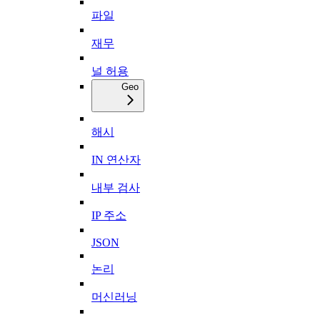
파일
재무
널 허용
Geo
해시
IN 연산자
내부 검사
IP 주소
JSON
논리
머신러닝