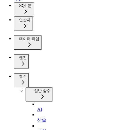
SQL 문
연산자
데이터 타입
엔진
함수
일반 함수
AI
산술