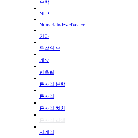
수학
NLP
NumericIndexedVector
기타
무작위 수
개요
반올림
문자열 분할
문자열
문자열 치환
문자열 검색
시계열