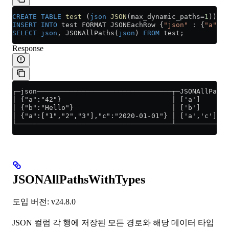
CREATE
 TABLE
 test
 (
json
 JSON
(max_dynamic_paths
=
1
)) EN
INSERT INTO
 test FORMAT JSONEachRow {
"json"
 : {
"a"
 : 
SELECT
 json
, JSONAllPaths(
json
) 
FROM
 test;
Response
┌─json─────────────────────────────────┬─JSONAllPaths
│ {"a":"42"}                           │ ['a']       
│ {"b":"Hello"}                        │ ['b']       
│ {"a":["1","2","3"],"c":"2020-01-01"} │ ['a','c']   
└──────────────────────────────────────┴─────────────
JSONAllPathsWithTypes
도입 버전: v24.8.0
JSON 컬럼 각 행에 저장된 모든 경로와 해당 데이터 타입