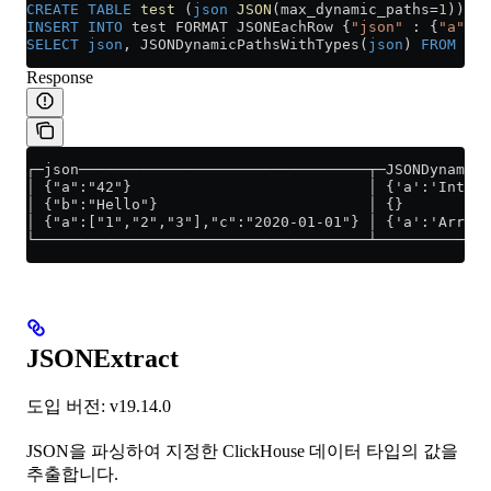
CREATE
 TABLE
 test
 (
json
 JSON
(max_dynamic_paths
=
1
)) EN
INSERT INTO
 test FORMAT JSONEachRow {
"json"
 : {
"a"
 : 
SELECT
 json
, JSONDynamicPathsWithTypes(
json
) 
FROM
 tes
Response
┌─json─────────────────────────────────┬─JSONDynamicP
│ {"a":"42"}                           │ {'a':'Int64'
│ {"b":"Hello"}                        │ {}          
│ {"a":["1","2","3"],"c":"2020-01-01"} │ {'a':'Array(
└──────────────────────────────────────┴─────────────
JSONExtract
도입 버전: v19.14.0
JSON을 파싱하여 지정한 ClickHouse 데이터 타입의 값을
추출합니다.