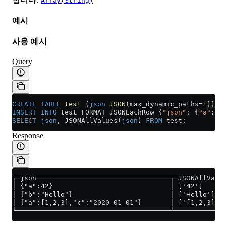
Array(String)
예시
사용 예시
Query
CREATE
 TABLE
 test
 (
json
 JSON
(max_dynamic_paths
=
1
)) EN
INSERT INTO
 test FORMAT JSONEachRow {
"json"
: {
"a"
: 
42
SELECT
 json
, JSONAllValues(
json
) 
FROM
 test;
Response
┌─json─────────────────────────────────┬─JSONAllValue
│ {"a":42}                             │ ['42']      
│ {"b":"Hello"}                        │ ['Hello']   
│ {"a":[1,2,3],"c":"2020-01-01"}       │ ['[1,2,3]','
└──────────────────────────────────────┴─────────────