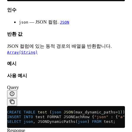
인수
— JSON 컬럼.
json
JSON
반환 값
JSON 컬럼에 있는 동적 경로의 배열을 반환합니다.
Array(String)
예시
사용 예시
Query
CREATE
 TABLE
 test
 (
json
 JSON
(max_dynamic_paths
=
1
)) EN
INSERT INTO
 test FORMAT JSONEachRow {
"json"
 : {
"a"
 : 
SELECT
 json
, JSONDynamicPaths(
json
) 
FROM
 test;
Response