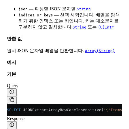
— 파싱할 JSON 문자열
json
String
— 선택 사항입니다. 배열을 탐색
indices_or_keys
하기 위한 인덱스 또는 키입니다. 키는 대소문자를
구분하지 않고 일치합니다
또는
String
(U)Int*
반환 값
원시 JSON 문자열 배열을 반환합니다.
Array(String)
예시
기본
Query
SELECT
 JSONExtractArrayRawCaseInsensitive(
'{"Items": 
Response