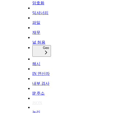
암호화
딕셔너리
파일
재무
널 허용
Geo
해시
IN 연산자
내부 검사
IP 주소
JSON
논리