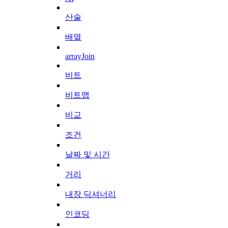
산술
배열
arrayJoin
비트
비트맵
비교
조건
날짜 및 시간
거리
내장 딕셔너리
인코딩