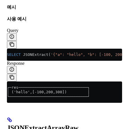
예시
사용 예시
Query
SELECT
 JSONExtract(
'{"a": "hello", "b": [-100, 200.0,
Response
┌─res──────────────────────────────┐
│ ('hello',[-100,200,300])         │
└──────────────────────────────────┘
JSONExtractArrayRaw