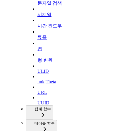
문자열 검색
시계열
시간 윈도우
튜플
맵
형 변환
ULID
uniqTheta
URL
UUID
집계 함수
테이블 함수