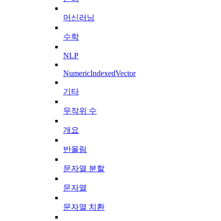
머신러닝
수학
NLP
NumericIndexedVector
기타
무작위 수
개요
반올림
문자열 분할
문자열
문자열 치환