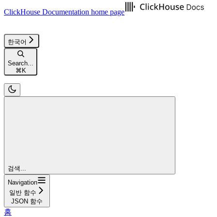
ClickHouse Documentation
home page
한국어
Search...
⌘
K
검색...
Navigation
일반 함수
JSON 함수
홈