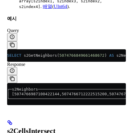
array[s2index1, s2index3, s2index2,
.
배열
(
UInt64
).
s2index4]
예시
Query
SELECT
 s2GetNeighbors(
5074766849661468672
) 
AS
 s2Neigh
Response
┌─s2Neighbors────────────────────────────────────────
│ [5074766987100422144,5074766712222515200,5074767536
└────────────────────────────────────────────────────
s2CellsIntersect