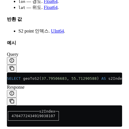
— 경도.
Float64
.
lon
— 위도.
Float64
.
lat
반환 값
S2 point 인덱스.
UInt64
.
예시
Query
SELECT
 geoToS2(
37
.
79506683
, 
55
.
71290588
) 
AS
 s2Index;
Response
┌─────────────s2Index─┐
│ 4704772434919038107 │
└─────────────────────┘