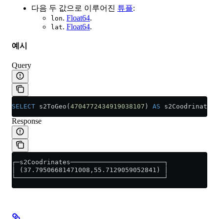
다음 두 값으로 이루어진
튜플
:
.
Float64
.
lon
.
Float64
.
lat
예시
Query
SELECT
 s2ToGeo(
4704772434919038107
) 
AS
 s2Coodrinates;
Response
┌─s2Coodrinates────────────────────────┐
│ (37.79506681471008,55.7129059052841) │
└──────────────────────────────────────┘