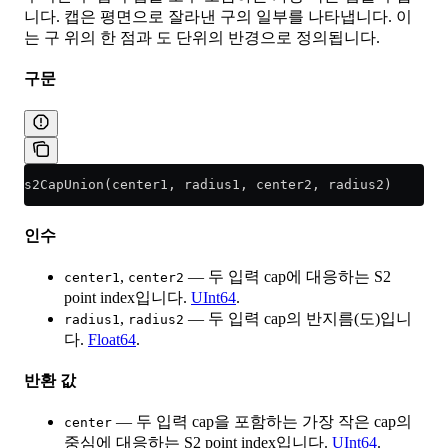
니다. 캡은 평면으로 잘라낸 구의 일부를 나타냅니다. 이
는 구 위의 한 점과 도 단위의 반경으로 정의됩니다.
구문
s2CapUnion(center1, radius1, center2, radius2)
인수
,
— 두 입력 cap에 대응하는 S2
center1
center2
point index입니다.
UInt64
.
,
— 두 입력 cap의 반지름(도)입니
radius1
radius2
다.
Float64
.
반환 값
— 두 입력 cap을 포함하는 가장 작은 cap의
center
중심에 대응하는 S2 point index입니다.
UInt64
.