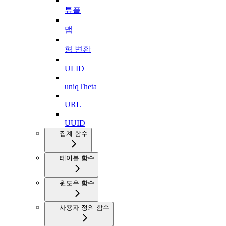
튜플
맵
형 변환
ULID
uniqTheta
URL
UUID
집계 함수
테이블 함수
윈도우 함수
사용자 정의 함수