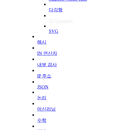
다각형
S2 Geometry
SVG
해시
IN 연산자
내부 검사
IP 주소
JSON
논리
머신러닝
수학