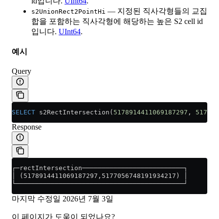
id입니다.
UInt64
.
— 지정된 직사각형들의 교집
s2UnionRect2PointHi
합을 포함하는 직사각형에 해당하는 높은 S2 cell id
입니다.
UInt64
.
예시
Query
SELECT
 s2RectIntersection(
5178914411069187297
, 
517705
Response
┌─rectIntersection──────────────────────────┐
│ (5178914411069187297,5177056748191934217) │
└───────────────────────────────────────────┘
마지막 수정일
2026년 7월 3일
이 페이지가 도움이 되었나요?