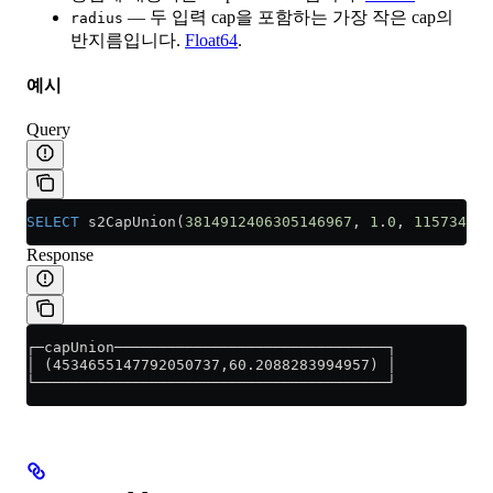
— 두 입력 cap을 포함하는 가장 작은 cap의
radius
반지름입니다.
Float64
.
예시
Query
SELECT
 s2CapUnion(
3814912406305146967
, 
1
.
0
, 
115734777
Response
┌─capUnion───────────────────────────────┐
│ (4534655147792050737,60.2088283994957) │
└────────────────────────────────────────┘