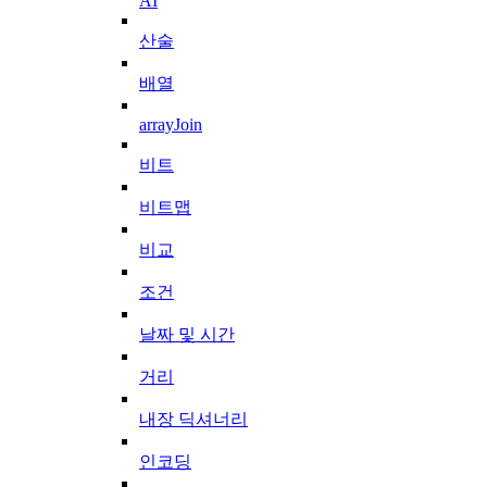
AI
산술
배열
arrayJoin
비트
비트맵
비교
조건
날짜 및 시간
거리
내장 딕셔너리
인코딩