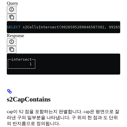
Query
SELECT
 s2CellsIntersect(
9926595209846587392
, 
99265943
Response
┌─intersect─┐
│         1 │
└───────────┘
s2CapContains
cap이 S2 점을 포함하는지 판별합니다. cap은 평면으로 잘
라낸 구의 일부분을 나타냅니다. 구 위의 한 점과 도 단위
의 반지름으로 정의됩니다.