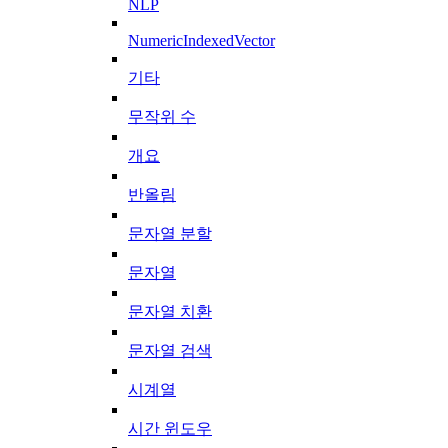
NLP
NumericIndexedVector
기타
무작위 수
개요
반올림
문자열 분할
문자열
문자열 치환
문자열 검색
시계열
시간 윈도우