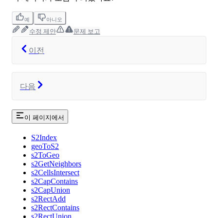
예
아니오
수정 제안
문제 보고
이전
다음
이 페이지에서
S2Index
geoToS2
s2ToGeo
s2GetNeighbors
s2CellsIntersect
s2CapContains
s2CapUnion
s2RectAdd
s2RectContains
s2RectUnion