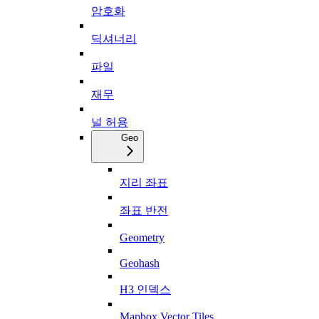
암호화
딕셔너리
파일
재무
널 허용
Geo
지리 좌표
좌표 반전
Geometry
Geohash
H3 인덱스
Mapbox Vector Tiles