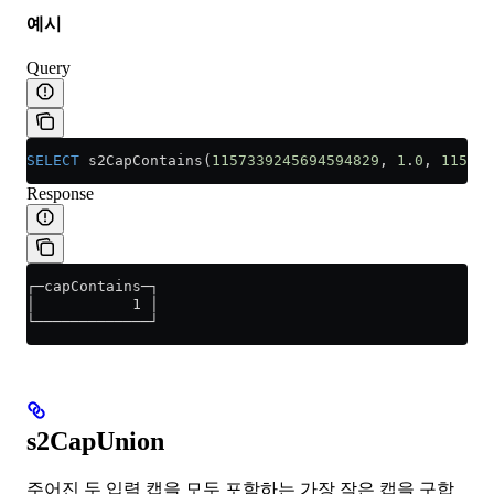
예시
Query
SELECT
 s2CapContains(
1157339245694594829
, 
1
.
0
, 
115734
Response
┌─capContains─┐
│           1 │
└─────────────┘
s2CapUnion
주어진 두 입력 캡을 모두 포함하는 가장 작은 캡을 구합