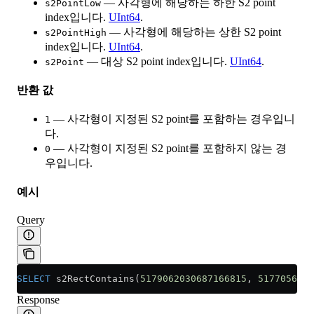
— 사각형에 해당하는 하한 S2 point
s2PointLow
index입니다.
UInt64
.
— 사각형에 해당하는 상한 S2 point
s2PointHigh
index입니다.
UInt64
.
— 대상 S2 point index입니다.
UInt64
.
s2Point
반환 값
— 사각형이 지정된 S2 point를 포함하는 경우입니
1
다.
— 사각형이 지정된 S2 point를 포함하지 않는 경
0
우입니다.
예시
Query
SELECT
 s2RectContains(
5179062030687166815
, 
5177056748
Response