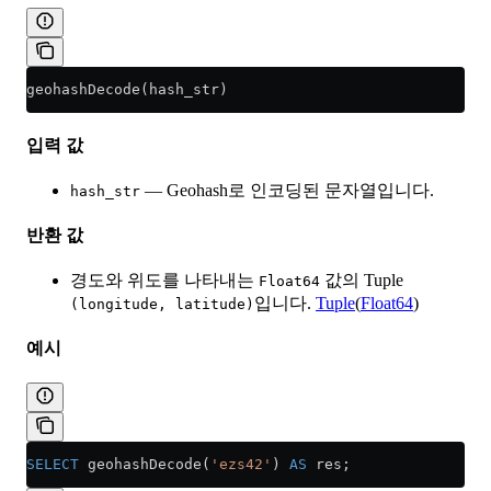
geohashDecode(hash_str)
입력 값
— Geohash로 인코딩된 문자열입니다.
hash_str
반환 값
경도와 위도를 나타내는
값의 Tuple
Float64
입니다.
Tuple
(
Float64
)
(longitude, latitude)
예시
SELECT
 geohashDecode(
'ezs42'
) 
AS
 res;