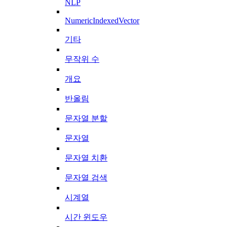
NLP
NumericIndexedVector
기타
무작위 수
개요
반올림
문자열 분할
문자열
문자열 치환
문자열 검색
시계열
시간 윈도우