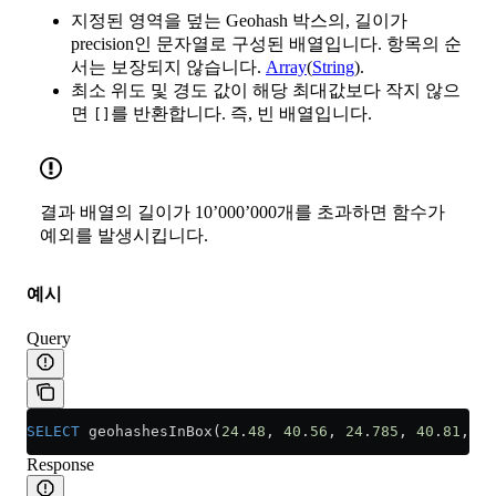
지정된 영역을 덮는 Geohash 박스의, 길이가
precision인 문자열로 구성된 배열입니다. 항목의 순
서는 보장되지 않습니다.
Array
(
String
).
최소 위도 및 경도 값이 해당 최대값보다 작지 않으
면
를 반환합니다. 즉, 빈 배열입니다.
[]
결과 배열의 길이가 10’000’000개를 초과하면 함수가
예외를 발생시킵니다.
예시
Query
SELECT
 geohashesInBox(
24
.
48
, 
40
.
56
, 
24
.
785
, 
40
.
81
, 
4
)
Response