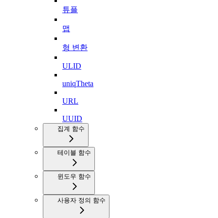
튜플
맵
형 변환
ULID
uniqTheta
URL
UUID
집계 함수
테이블 함수
윈도우 함수
사용자 정의 함수