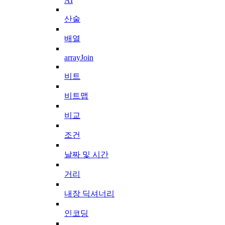
AI
산술
배열
arrayJoin
비트
비트맵
비교
조건
날짜 및 시간
거리
내장 딕셔너리
인코딩