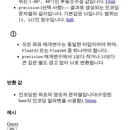
위는
인 부동소수점 값입니다.
Float
.
[-90°, 90°]
(선택 사항) — 결과로 생성되는 인코딩
precision
문자열의 길이입니다. 기본값은
입니다. 범위는
12
인 정수입니다.
Int8
.
[1, 12]
모든 좌표 매개변수는 동일한 타입이어야 하며,
또는
중 하나여야 합니다.
Float32
Float64
매개변수에서
보다 작거나
보다
precision
1
12
큰 값은 별도 경고 없이
로 변환됩니다.
12
반환 값
인코딩된 좌표의 영숫자 문자열입니다(수정된
base32 인코딩 알파벳을 사용함).
String
.
예시
Query