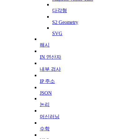
다각형
S2 Geometry
SVG
해시
IN 연산자
내부 검사
IP 주소
JSON
논리
머신러닝
수학