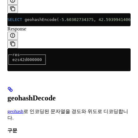
SELECT
 geohashEncode(
-
5
.
60302734375
, 
42
.
593994140625
,
Response
┌─res──────────┐
│ ezs42d000000 │
└──────────────┘
geohashDecode
geohash
로 인코딩된 문자열을 경도와 위도로 디코딩합니
다.
구문