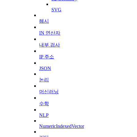
SVG
해시
IN 연산자
내부 검사
IP 주소
JSON
논리
머신러닝
수학
NLP
NumericIndexedVector