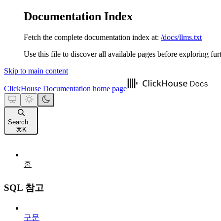
Documentation Index
Fetch the complete documentation index at:
/docs/llms.txt
Use this file to discover all available pages before exploring fur
Skip to main content
ClickHouse Documentation
home page
Search...
⌘
K
홈
SQL 참고
구문