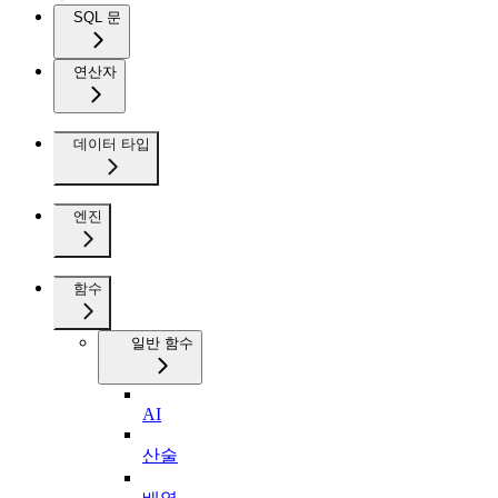
SQL 문
연산자
데이터 타입
엔진
함수
일반 함수
AI
산술