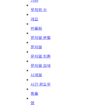
기타
무작위 수
개요
반올림
문자열 분할
문자열
문자열 치환
문자열 검색
시계열
시간 윈도우
튜플
맵