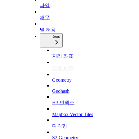
파일
재무
널 허용
Geo
지리 좌표
좌표 반전
Geometry
Geohash
H3 인덱스
Mapbox Vector Tiles
다각형
S2 Geometry