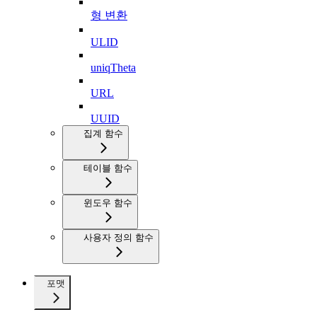
형 변환
ULID
uniqTheta
URL
UUID
집계 함수
테이블 함수
윈도우 함수
사용자 정의 함수
포맷