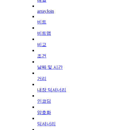
배열
arrayJoin
비트
비트맵
비교
조건
날짜 및 시간
거리
내장 딕셔너리
인코딩
암호화
딕셔너리