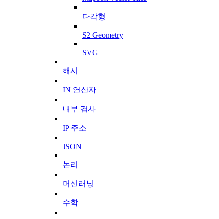
다각형
S2 Geometry
SVG
해시
IN 연산자
내부 검사
IP 주소
JSON
논리
머신러닝
수학