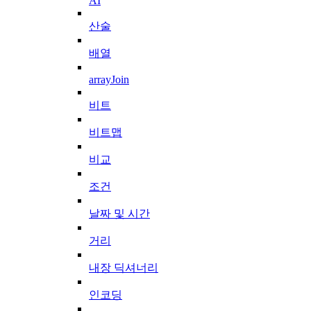
AI
산술
배열
arrayJoin
비트
비트맵
비교
조건
날짜 및 시간
거리
내장 딕셔너리
인코딩