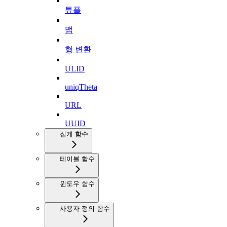
튜플
맵
형 변환
ULID
uniqTheta
URL
UUID
집계 함수
테이블 함수
윈도우 함수
사용자 정의 함수