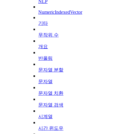
NLP
NumericIndexedVector
기타
무작위 수
개요
반올림
문자열 분할
문자열
문자열 치환
문자열 검색
시계열
시간 윈도우