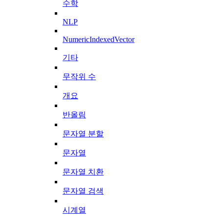
수학
NLP
NumericIndexedVector
기타
무작위 수
개요
반올림
문자열 분할
문자열
문자열 치환
문자열 검색
시계열