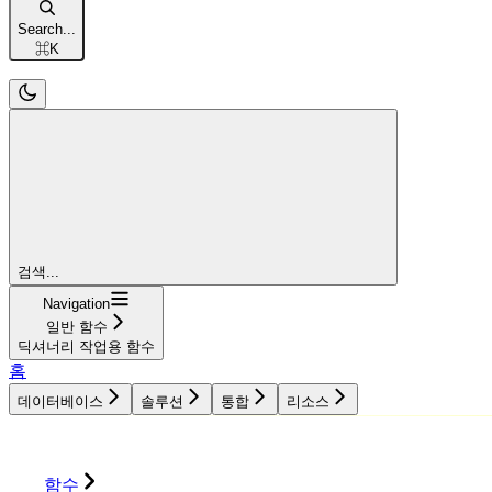
Search...
⌘
K
검색...
Navigation
일반 함수
딕셔너리 작업용 함수
홈
데이터베이스
솔루션
통합
리소스
데이터베이스
솔루션
통합
리소스
함수