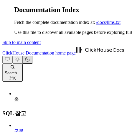
Documentation Index
Fetch the complete documentation index at:
/docs/llms.txt
Use this file to discover all available pages before exploring fur
Skip to main content
ClickHouse Documentation
home page
Search...
⌘
K
홈
SQL 참고
구문