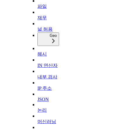
파일
재무
널 허용
Geo
해시
IN 연산자
내부 검사
IP 주소
JSON
논리
머신러닝