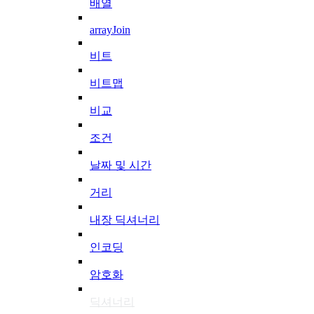
배열
arrayJoin
비트
비트맵
비교
조건
날짜 및 시간
거리
내장 딕셔너리
인코딩
암호화
딕셔너리