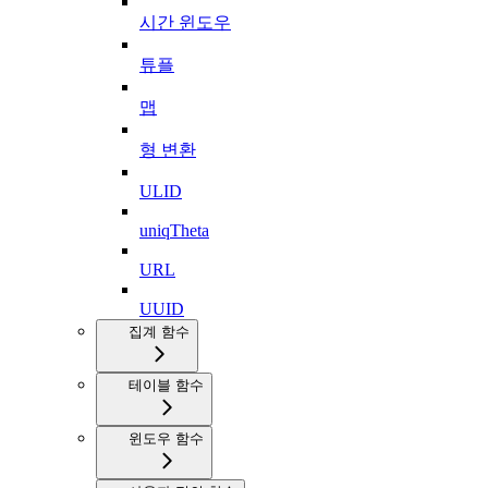
시간 윈도우
튜플
맵
형 변환
ULID
uniqTheta
URL
UUID
집계 함수
테이블 함수
윈도우 함수