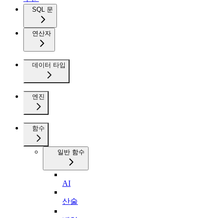
SQL 문
연산자
데이터 타입
엔진
함수
일반 함수
AI
산술