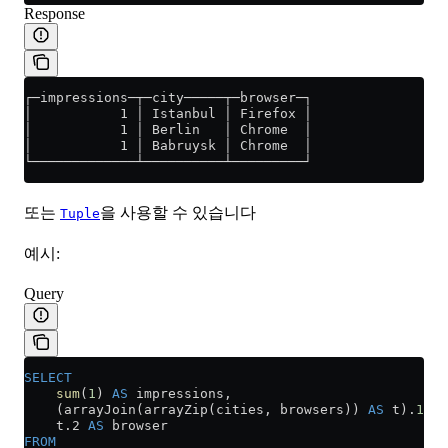
Response
┌─impressions─┬─city─────┬─browser─┐
│           1 │ Istanbul │ Firefox │
│           1 │ Berlin   │ Chrome  │
│           1 │ Babruysk │ Chrome  │
└─────────────┴──────────┴─────────┘
또는
을 사용할 수 있습니다
Tuple
예시:
Query
SELECT
    sum
(
1
) 
AS
 impressions,
    (arrayJoin(arrayZip(cities, browsers)) 
AS
 t).
1
 AS
    t
.
2
 AS
 browser
FROM