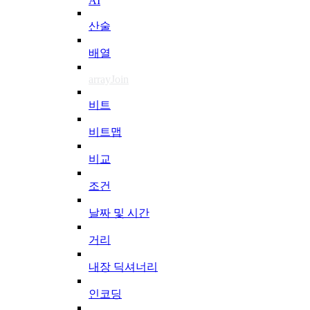
AI
산술
배열
arrayJoin
비트
비트맵
비교
조건
날짜 및 시간
거리
내장 딕셔너리
인코딩