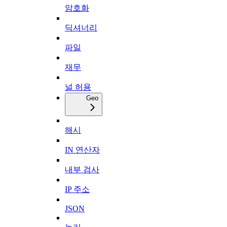
암호화
딕셔너리
파일
재무
널 허용
Geo
해시
IN 연산자
내부 검사
IP 주소
JSON