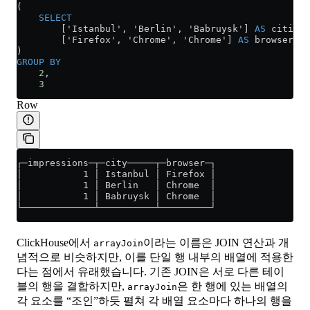
(
    SELECT
        ['Istanbul', 'Berlin', 'Babruysk'] 
AS
 cities,
        ['Firefox', 'Chrome', 'Chrome'] 
AS
 browsers
)
GROUP BY
    2
,
    3
Row
┌─impressions─┬─city─────┬─browser─┐
│           1 │ Istanbul │ Firefox │
│           1 │ Berlin   │ Chrome  │
│           1 │ Babruysk │ Chrome  │
└─────────────┴──────────┴─────────┘
ClickHouse에서
이라는 이름은 JOIN 연산과 개
arrayJoin
념적으로 비슷하지만, 이를 단일 행 내부의 배열에 적용한
다는 점에서 유래했습니다. 기존 JOIN은 서로 다른 테이
블의 행을 결합하지만,
은 한 행에 있는 배열의
arrayJoin
각 요소를 “조인”하듯 펼쳐 각 배열 요소마다 하나의 행을