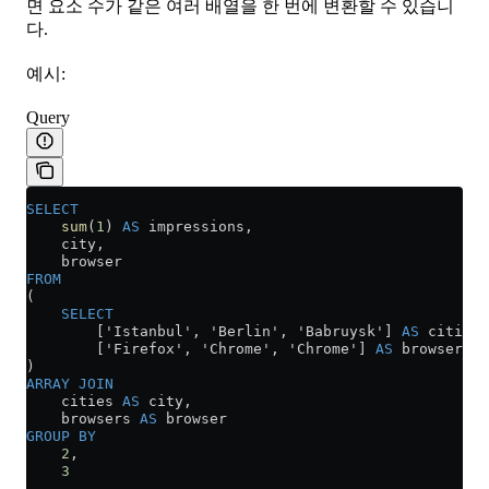
면 요소 수가 같은 여러 배열을 한 번에 변환할 수 있습니
다.
예시:
Query
SELECT
    sum
(
1
) 
AS
 impressions,
    city,
    browser
FROM
(
    SELECT
        ['Istanbul', 'Berlin', 'Babruysk'] 
AS
 cities,
        ['Firefox', 'Chrome', 'Chrome'] 
AS
 browsers
)
ARRAY
 JOIN
    cities 
AS
 city,
    browsers 
AS
 browser
GROUP BY
    2
,
    3