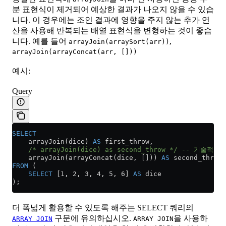
분 표현식이 제거되어 예상한 결과가 나오지 않을 수 있습
니다. 이 경우에는 조인 결과에 영향을 주지 않는 추가 연
산을 사용해 반복되는 배열 표현식을 변형하는 것이 좋습
니다. 예를 들어
,
arrayJoin(arraySort(arr))
arrayJoin(arrayConcat(arr, []))
예시:
Query
SELECT
    arrayJoin(dice) 
AS
 first_throw,
    /* arrayJoin(dice) as second_throw */
 -- 기술적으
    arrayJoin(arrayConcat(dice, [])) 
AS
 second_throw 
FROM
 (
    SELECT
 [1, 2, 3, 4, 5, 6] 
AS
 dice
);
더 폭넓게 활용할 수 있도록 해주는 SELECT 쿼리의
구문에 유의하십시오.
을 사용하
ARRAY JOIN
ARRAY JOIN