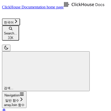
ClickHouse Documentation
home page
한국어
Search...
⌘
K
검색...
Navigation
일반 함수
arrayJoin 함수
홈