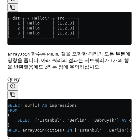
┌─dst─┬─\'Hello\'─┬─src─────┐
│   1 │ Hello     │ [1,2,3] │
│   2 │ Hello     │ [1,2,3] │
│   3 │ Hello     │ [1,2,3] │
└─────┴───────────┴─────────┘
함수는
절을 포함한 쿼리의 모든 부분에
arrayJoin
WHERE
영향을 줍니다. 아래 쿼리의 결과는 서브쿼리가 1개의 행
을 반환했음에도
라는 점에 유의하십시오.
2
Query
SELECT
 sum
(
1
) 
AS
 impressions
FROM
(
    SELECT
 ['Istanbul', 'Berlin', 'Babruysk'] 
AS
 citi
)
WHERE
 arrayJoin(cities) 
IN
 ['Istanbul', 'Berlin'];