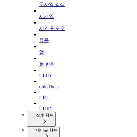
문자열 검색
시계열
시간 윈도우
튜플
맵
형 변환
ULID
uniqTheta
URL
UUID
집계 함수
테이블 함수