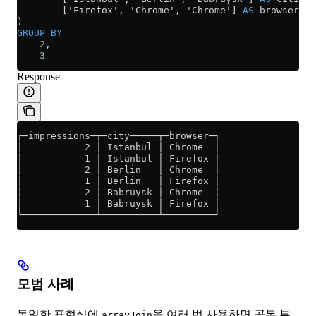
        ['Firefox', 'Chrome', 'Chrome'] 
AS
 browsers
)
GROUP BY
    2
,
    3
Response
┌─impressions─┬─city─────┬─browser─┐
│           2 │ Istanbul │ Chrome  │
│           1 │ Istanbul │ Firefox │
│           2 │ Berlin   │ Chrome  │
│           1 │ Berlin   │ Firefox │
│           2 │ Babruysk │ Chrome  │
│           1 │ Babruysk │ Firefox │
└─────────────┴──────────┴─────────┘
모범 사례
동일한 표현식에
을 여러 번 사용하면 공통 부
arrayJoin