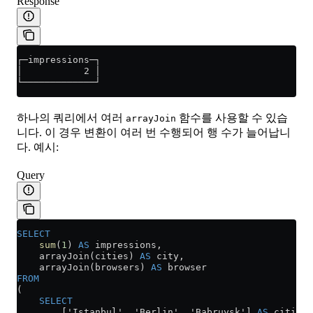
Response
┌─impressions─┐
│           2 │
└─────────────┘
하나의 쿼리에서 여러
함수를 사용할 수 있습
arrayJoin
니다. 이 경우 변환이 여러 번 수행되어 행 수가 늘어납니
다. 예시:
Query
SELECT
    sum
(
1
) 
AS
 impressions,
    arrayJoin(cities) 
AS
 city,
    arrayJoin(browsers) 
AS
 browser
FROM
(
    SELECT
        ['Istanbul', 'Berlin', 'Babruysk'] 
AS
 cities,