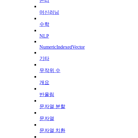
논리
머신러닝
수학
NLP
NumericIndexedVector
기타
무작위 수
개요
반올림
문자열 분할
문자열
문자열 치환