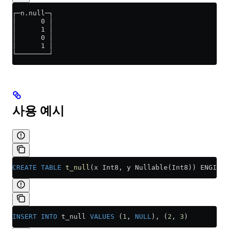
┌─n.null─┐
│      0 │
│      1 │
│      0 │
│      1 │
└────────┘
사용 예시
CREATE
 TABLE
 t_null
(x Int8, y Nullable(Int8)) ENGINE 
INSERT INTO
 t_null 
VALUES
 (
1
, 
NULL
), (
2
, 
3
)