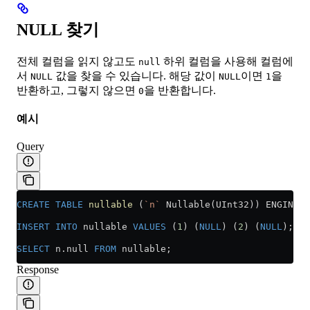
NULL 찾기
전체 컬럼을 읽지 않고도
하위 컬럼을 사용해 컬럼에
null
서
값을 찾을 수 있습니다. 해당 값이
이면
을
NULL
NULL
1
반환하고, 그렇지 않으면
을 반환합니다.
0
예시
Query
CREATE
 TABLE
 nullable
 (
`n`
 Nullable(UInt32)) ENGINE 
=
INSERT INTO
 nullable 
VALUES
 (
1
) (
NULL
) (
2
) (
NULL
);
SELECT
 n
.
null
 FROM
 nullable;
Response