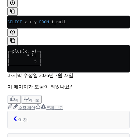
SELECT
 x 
+
 y 
FROM
 t_null
┌─plus(x, y)─┐
│       ᴺᵁᴸᴸ │
│          5 │
└────────────┘
마지막 수정일
2026년 7월 23일
이 페이지가 도움이 되었나요?
예
아니오
수정 제안
문제 보고
이전