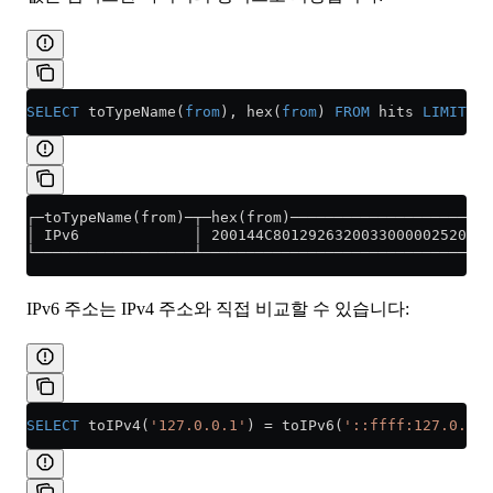
SELECT
 toTypeName(
from
), hex(
from
) 
FROM
 hits 
LIMIT
 1
;
┌─toTypeName(from)─┬─hex(from)───────────────────────
│ IPv6             │ 200144C8012926320033000002520002
└──────────────────┴─────────────────────────────────
IPv6 주소는 IPv4 주소와 직접 비교할 수 있습니다:
SELECT
 toIPv4(
'127.0.0.1'
) 
=
 toIPv6(
'::ffff:127.0.0.1