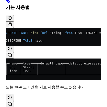
기본 사용법
CREATE
 TABLE
 hits
 (
url
 String, 
from
 IPv6) ENGINE 
=
 Me
DESCRIBE 
TABLE
 hits;
┌─name─┬─type───┬─default_type─┬─default_expression─┬
│ url  │ String │              │                    │
│ from │ IPv6   │              │                    │
└──────┴────────┴──────────────┴────────────────────┴
또는
도메인을 키로 사용할 수도 있습니다.
IPv6