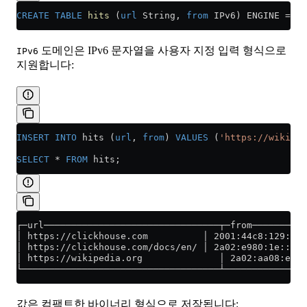
CREATE
 TABLE
 hits
 (
url
 String, 
from
 IPv6) ENGINE 
=
 Me
도메인은 IPv6 문자열을 사용자 지정 입력 형식으로
IPv6
지원합니다:
INSERT INTO
 hits (
url
, 
from
) 
VALUES
 (
'https://wikiped
SELECT
 *
 FROM
 hits;
┌─url────────────────────────────────┬─from──────────
│ https://clickhouse.com          │ 2001:44c8:129:263
│ https://clickhouse.com/docs/en/ │ 2a02:e980:1e::1  
│ https://wikipedia.org              │ 2a02:aa08:e000
└────────────────────────────────────┴───────────────
값은 컴팩트한 바이너리 형식으로 저장됩니다: