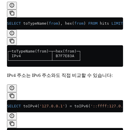
SELECT
 toTypeName(
from
), hex(
from
) 
FROM
 hits 
LIMIT
 1
;
┌─toTypeName(from)─┬─hex(from)─┐
│ IPv4             │ B7F7E83A  │
└──────────────────┴───────────┘
IPv4 주소는 IPv6 주소와도 직접 비교할 수 있습니다:
SELECT
 toIPv4(
'127.0.0.1'
) 
=
 toIPv6(
'::ffff:127.0.0.1