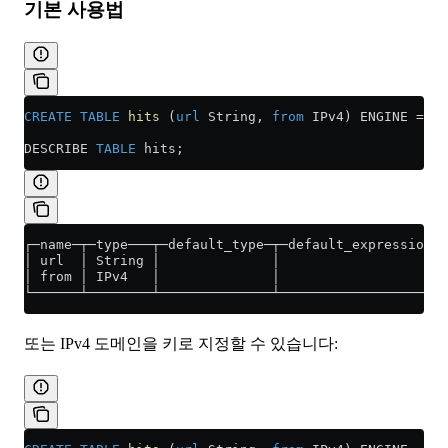
기본 사용법
CREATE
 TABLE
 hits
 (
url
 String, 
from
 IPv4) ENGINE 
=
 Me
DESCRIBE 
TABLE
 hits;
┌─name─┬─type───┬─default_type─┬─default_expression─┬
│ url  │ String │              │                    │
│ from │ IPv4   │              │                    │
└──────┴────────┴──────────────┴────────────────────┴
또는 IPv4 도메인을 키로 지정할 수 있습니다: