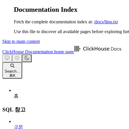
Documentation Index
Fetch the complete documentation index at:
/docs/llms.txt
Use this file to discover all available pages before exploring fur
Skip to main content
ClickHouse Documentation
home page
Search...
⌘
K
홈
SQL 참고
구문