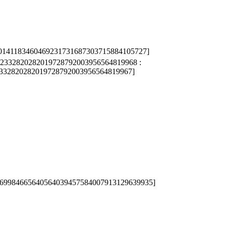
70141183460469231731687303715884105727]
2332820282019728792003956564819968 :
332820282019728792003956564819967]
269984665640564039457584007913129639935]