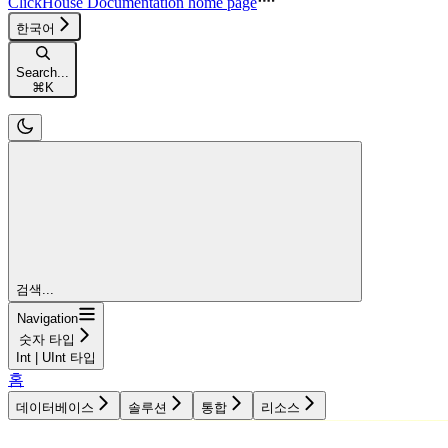
ClickHouse Documentation
home page
한국어
Search...
⌘
K
검색...
Navigation
숫자 타입
Int | UInt 타입
홈
데이터베이스
솔루션
통합
리소스