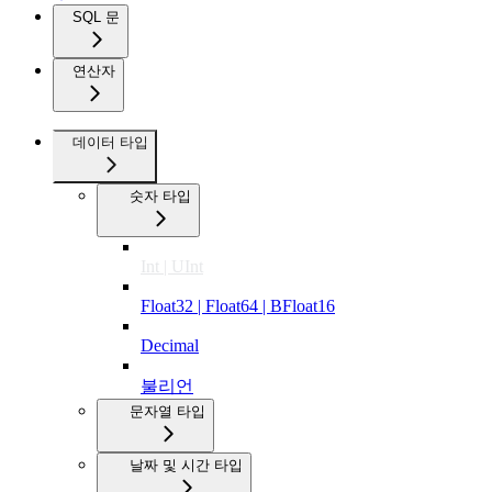
SQL 문
연산자
데이터 타입
숫자 타입
Int | UInt
Float32 | Float64 | BFloat16
Decimal
불리언
문자열 타입
날짜 및 시간 타입