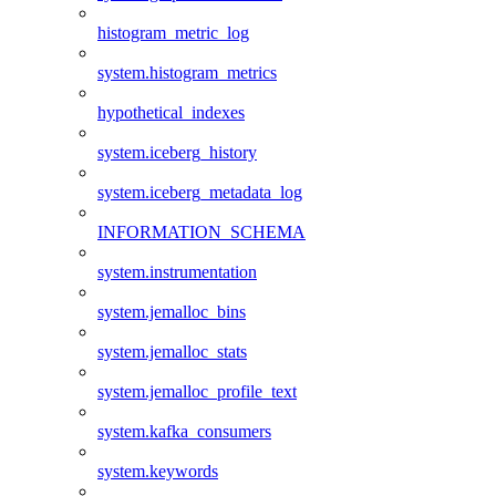
histogram_metric_log
system.histogram_metrics
hypothetical_indexes
system.iceberg_history
system.iceberg_metadata_log
INFORMATION_SCHEMA
system.instrumentation
system.jemalloc_bins
system.jemalloc_stats
system.jemalloc_profile_text
system.kafka_consumers
system.keywords