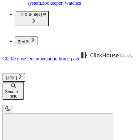
system.zookeeper_watches
데이터 레이크
한국어
ClickHouse Documentation
home page
한국어
Search...
⌘
K