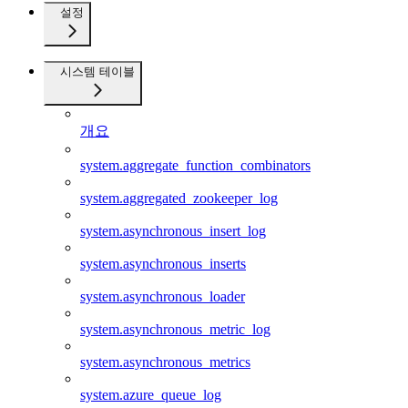
설정
시스템 테이블
개요
system.aggregate_function_combinators
system.aggregated_zookeeper_log
system.asynchronous_insert_log
system.asynchronous_inserts
system.asynchronous_loader
system.asynchronous_metric_log
system.asynchronous_metrics
system.azure_queue_log