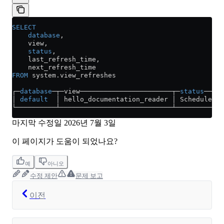
SELECT
    database
,
    view,
    status
,
    last_refresh_time,
    next_refresh_time
FROM
 system
.
view_refreshes
┌─
database
─┬─view───────────────────────┬─
status
────┬
│ 
default
  │ hello_documentation_reader │ Scheduled │
└──────────┴────────────────────────────┴───────────
마지막 수정일
2026년 7월 3일
이 페이지가 도움이 되었나요?
예
아니오
수정 제안
문제 보고
이전