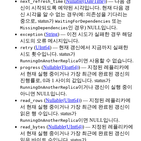
(
Nullable(DateTime)
) — 다음 갱
next_refresh_time
신이 시작되도록 예약된 시각입니다. 현재 다음 갱
신 시각을 알 수 없는 경우(예: 의존성을 기다리는
중으로, status가
또는
WaitingForDependencies
인 경우) NULL입니다.
MissingDependencies
(
String
) — 이전 시도가 실패한 경우 해당
exception
시도의 오류 메시지입니다.
(
UInt64
) — 현재 갱신에서 지금까지 실패한
retry
시도 횟수입니다. status가
이면 사용할 수 없습니다.
RunningOnAnotherReplica
(
Nullable(Float64)
) — 지정된 레플리카에
progress
서 현재 실행 중이거나 가장 최근에 완료된 갱신의
진행률로, 0과 1 사이의 값입니다. status가
이거나 갱신이 실행 중이
RunningOnAnotherReplica
아니면 NULL입니다.
(
Nullable(UInt64)
) — 지정된 레플리카에
read_rows
서 현재 실행 중이거나 가장 최근에 완료된 갱신이
읽은 행 수입니다. status가
이면 NULL입니다.
RunningOnAnotherReplica
(
Nullable(UInt64)
) — 지정된 레플리카에
read_bytes
서 현재 실행 중이거나 가장 최근에 완료된 갱신이
읽은 바이트 수입니다. status가