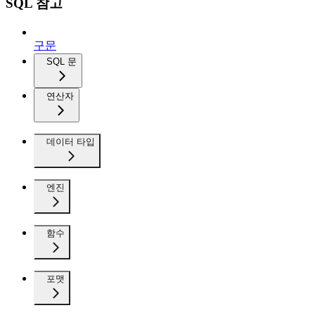
SQL 참고
구문
SQL 문
연산자
데이터 타입
엔진
함수
포맷