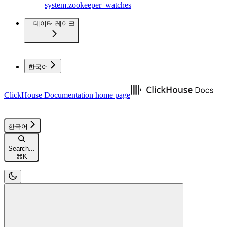
system.zookeeper_watches
데이터 레이크
한국어
ClickHouse Documentation
home page
한국어
Search...
⌘
K