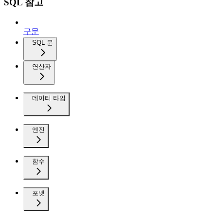
SQL 참고
구문
SQL 문
연산자
데이터 타입
엔진
함수
포맷