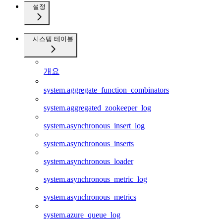
설정
시스템 테이블
개요
system.aggregate_function_combinators
system.aggregated_zookeeper_log
system.asynchronous_insert_log
system.asynchronous_inserts
system.asynchronous_loader
system.asynchronous_metric_log
system.asynchronous_metrics
system.azure_queue_log