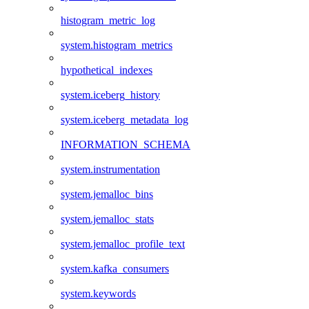
histogram_metric_log
system.histogram_metrics
hypothetical_indexes
system.iceberg_history
system.iceberg_metadata_log
INFORMATION_SCHEMA
system.instrumentation
system.jemalloc_bins
system.jemalloc_stats
system.jemalloc_profile_text
system.kafka_consumers
system.keywords