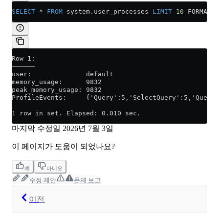
SELECT
 *
 FROM
 system
.
user_processes
 LIMIT
 10
 FORMAT V
Row 1:
──────
user:              default
memory_usage:      9832
peak_memory_usage: 9832
ProfileEvents:     {'Query':5,'SelectQuery':5,'Querie
1 row in set. Elapsed: 0.010 sec.
마지막 수정일
2026년 7월 3일
이 페이지가 도움이 되었나요?
예
아니오
수정 제안
문제 보고
이전