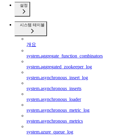
설정
시스템 테이블
개요
system.aggregate_function_combinators
system.aggregated_zookeeper_log
system.asynchronous_insert_log
system.asynchronous_inserts
system.asynchronous_loader
system.asynchronous_metric_log
system.asynchronous_metrics
system.azure_queue_log