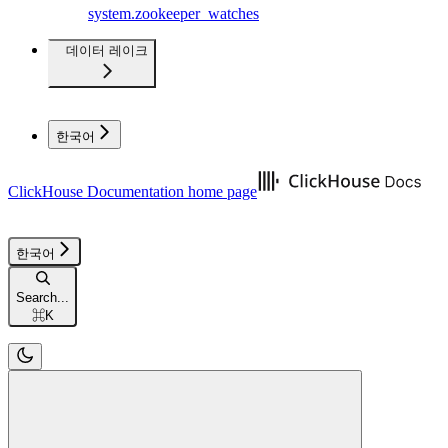
system.zookeeper_watches
데이터 레이크
한국어
ClickHouse Documentation
home page
한국어
Search...
⌘
K