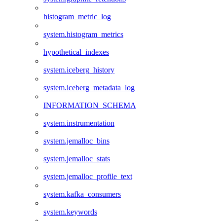
histogram_metric_log
system.histogram_metrics
hypothetical_indexes
system.iceberg_history
system.iceberg_metadata_log
INFORMATION_SCHEMA
system.instrumentation
system.jemalloc_bins
system.jemalloc_stats
system.jemalloc_profile_text
system.kafka_consumers
system.keywords