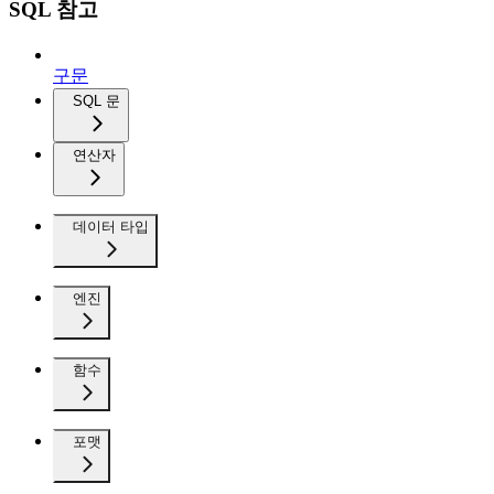
SQL 참고
구문
SQL 문
연산자
데이터 타입
엔진
함수
포맷