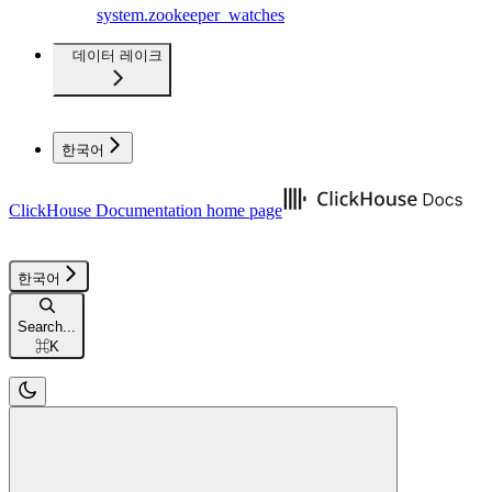
system.zookeeper_watches
데이터 레이크
한국어
ClickHouse Documentation
home page
한국어
Search...
⌘
K