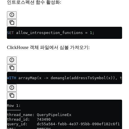
인트로스펙션 함수 활성화:
SET
 allow_introspection_functions 
=
 1
;
ClickHouse 객체 파일에서 심볼 가져오기:
WITH
 arrayMap(x 
->
 demangle(addressToSymbol(x)), trac
Row 1:
──────
thread_name: QueryPipelineEx
thread_id:   743490
query_id:    dc55a564-febb-4e37-95bb-090ef182c6f1
res:         memcpy