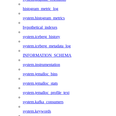
histogram_metric_log
system.histogram_metrics
hypothetical_indexes
system.iceberg_history
system.iceberg_metadata_log
INFORMATION_SCHEMA
system.instrumentation
system.jemalloc_bins
system.jemalloc_stats
system.jemalloc_profile_text
system.kafka_consumers
system.keywords