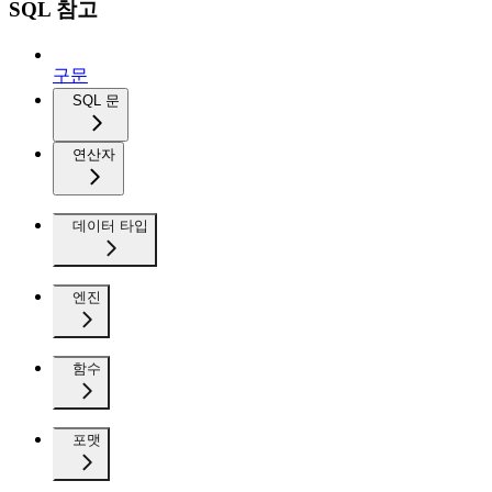
SQL 참고
구문
SQL 문
연산자
데이터 타입
엔진
함수
포맷