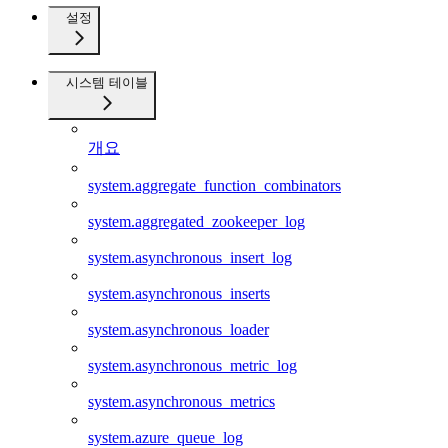
설정
시스템 테이블
개요
system.aggregate_function_combinators
system.aggregated_zookeeper_log
system.asynchronous_insert_log
system.asynchronous_inserts
system.asynchronous_loader
system.asynchronous_metric_log
system.asynchronous_metrics
system.azure_queue_log