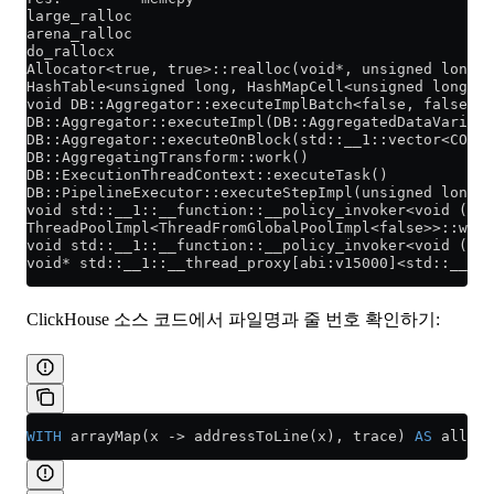
large_ralloc
arena_ralloc
do_rallocx
Allocator<true, true>::realloc(void*, unsigned long, 
HashTable<unsigned long, HashMapCell<unsigned long, c
void DB::Aggregator::executeImplBatch<false, false, t
DB::Aggregator::executeImpl(DB::AggregatedDataVariant
DB::Aggregator::executeOnBlock(std::__1::vector<COW<D
DB::AggregatingTransform::work()
DB::ExecutionThreadContext::executeTask()
DB::PipelineExecutor::executeStepImpl(unsigned long, 
void std::__1::__function::__policy_invoker<void ()>:
ThreadPoolImpl<ThreadFromGlobalPoolImpl<false>>::work
void std::__1::__function::__policy_invoker<void ()>:
void* std::__1::__thread_proxy[abi:v15000]<std::__1::
ClickHouse 소스 코드에서 파일명과 줄 번호 확인하기:
WITH
 arrayMap(x 
->
 addressToLine(x), trace) 
AS
 all, a