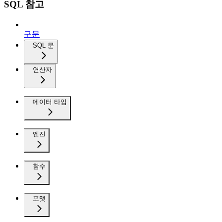
SQL 참고
구문
SQL 문
연산자
데이터 타입
엔진
함수
포맷