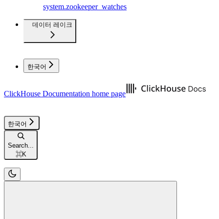
system.zookeeper_watches
데이터 레이크
한국어
ClickHouse Documentation
home page
한국어
Search...
⌘
K