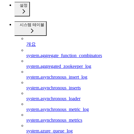
설정
시스템 테이블
개요
system.aggregate_function_combinators
system.aggregated_zookeeper_log
system.asynchronous_insert_log
system.asynchronous_inserts
system.asynchronous_loader
system.asynchronous_metric_log
system.asynchronous_metrics
system.azure_queue_log