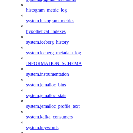
histogram_metric_log
system.histogram_metrics
hypothetical_indexes
system.iceberg_history
system.iceberg_metadata_log
INFORMATION_SCHEMA
system.instrumentation
system.jemalloc_bins
system.jemalloc_stats
system.jemalloc_profile_text
system.kafka_consumers
system.keywords